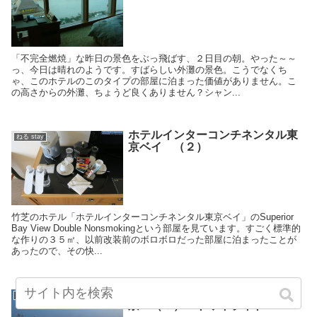
「不完全燃焼」な昨日の景色をぶっ飛ばす、２日目の朝。やった～～
っ、今日は晴れのようです。すばらしい外灘の景色。こうでなくち
ゃ、このホテルのこのタイプの部屋に泊まった価値がありません。こ
の高さからの外灘、ちょうど良くありません？シャン...
ホテルインターコンチネンタル東
ねる stay
京ベイ （２）
竹芝のホテル「ホテルインターコンチネンタル東京ベイ」のSuperior
Bay View Double Nonsmokingという部屋を見ています。すごく標準的
な作りの３５㎡、以前改装前のボロボロだった部屋に泊まったことが
あったので、その快...
reduced rates! コンラッド東
ねる stay
京 （６） トワイライト