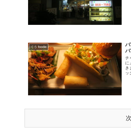
バ
くう foodie
バ
チ
に
き
ッ