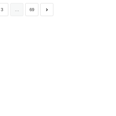
3
…
69