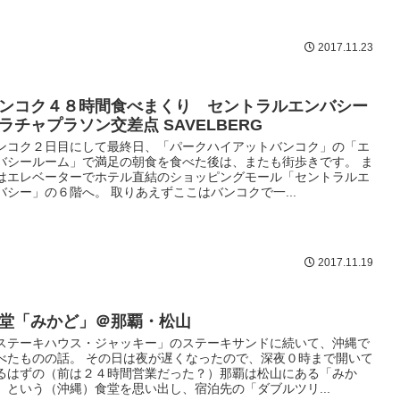
2017.11.23
ンコク４８時間食べまくり セントラルエンバシー
ラチャプラソン交差点 SAVELBERG
ンコク２日目にして最終日、「パークハイアットバンコク」の「エ
バシールーム」で満足の朝食を食べた後は、またも街歩きです。 ま
はエレベーターでホテル直結のショッピングモール「セントラルエ
バシー」の６階へ。 取りあえずここはバンコクで一...
2017.11.19
堂「みかど」＠那覇・松山
ステーキハウス・ジャッキー」のステーキサンドに続いて、沖縄で
べたものの話。 その日は夜が遅くなったので、深夜０時まで開いて
るはずの（前は２４時間営業だった？）那覇は松山にある「みか
」という（沖縄）食堂を思い出し、宿泊先の「ダブルツリ...