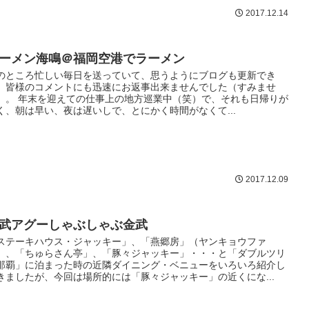
2017.12.14
ーメン海鳴＠福岡空港でラーメン
のところ忙しい毎日を送っていて、思うようにブログも更新でき
、皆様のコメントにも迅速にお返事出来ませんでした（すみませ
）。 年末を迎えての仕事上の地方巡業中（笑）で、それも日帰りが
く、朝は早い、夜は遅いしで、とにかく時間がなくて...
2017.12.09
武アグーしゃぶしゃぶ金武
ステーキハウス・ジャッキー」、「燕郷房」（ヤンキョウファ
）、「ちゅらさん亭」、「豚々ジャッキー」・・・と「ダブルツリ
那覇」に泊まった時の近隣ダイニング・ベニューをいろいろ紹介し
きましたが、今回は場所的には「豚々ジャッキー」の近くにな...