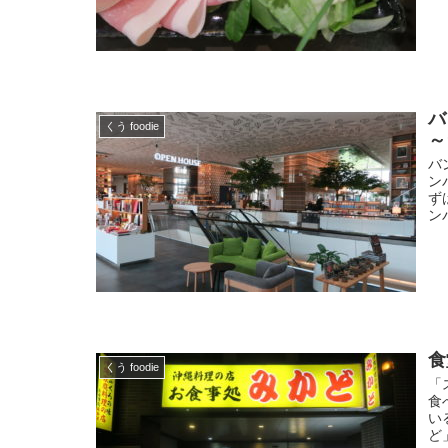
バ
くう foodie
～
バ
ン
ず
ン
食
くう foodie
「
食
い
ど