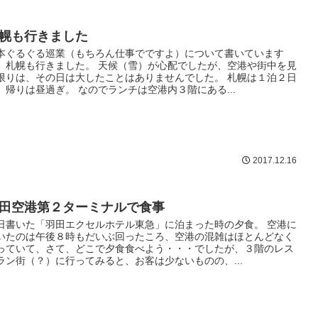
幌も行きました
本ぐるぐる巡業（もちろん仕事でですよ）について書いています
、札幌も行きました。 天候（雪）が心配でしたが、空港や街中を見
限りは、その日は大したことはありませんでした。 札幌は１泊２日
、帰りは昼過ぎ。 なのでランチは空港内３階にある...
2017.12.16
田空港第２ターミナルで食事
日書いた「羽田エクセルホテル東急」に泊まった時の夕食。 空港に
いたのは午後８時もだいぶ回ったころ、空港の混雑はほとんどなく
っていて、さて、どこで夕食食べよう・・・でしたが、３階のレス
ラン街（？）に行ってみると、お客は少ないものの、...