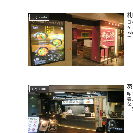
札
くう foodie
日
が
る
で
羽
くう foodie
昨
着
な
ト