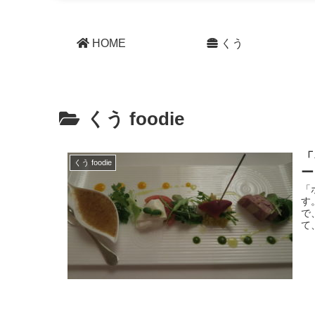
HOME
くう
くう foodie
「
くう foodie
ー
「
す
で
て