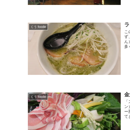
ラ
くう foodie
こ
ず
ん
多
金
くう foodie
「
ン
ー
て