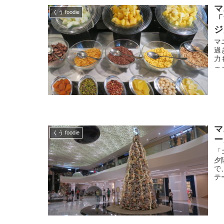
マ
くう foodie
「
ジ
マ
過
力
～
マ
くう foodie
ー
「
夕
で
テ