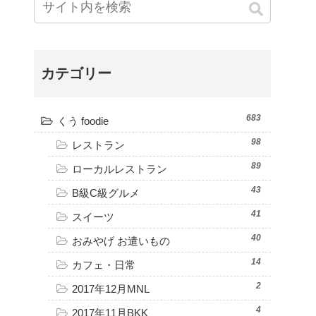
カテゴリー
683
くう foodie
98
レストラン
89
ローカルレストラン
43
B級C級グルメ
41
スイーツ
40
おみやげ お遣いもの
14
カフェ・日常
2
2017年12月MNL
4
2017年11月BKK