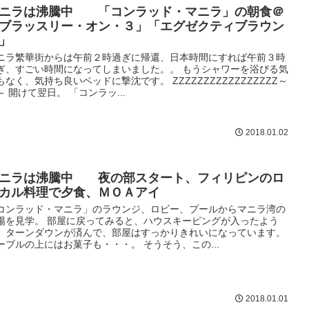
ニラは沸騰中 「コンラッド・マニラ」の朝食＠
ブラッスリー・オン・３」「エグゼクティブラウン
」
ニラ繁華街からは午前２時過ぎに帰還、日本時間にすれば午前３時
ぎ、すごい時間になってしまいました。。 もうシャワーを浴びる気
もなく、気持ち良いベッドに撃沈です。 ZZZZZZZZZZZZZZZZZ～
～ 開けて翌日。 「コンラッ...
2018.01.02
ニラは沸騰中 夜の部スタート、フィリピンのロ
カル料理で夕食、ＭＯＡアイ
コンラッド・マニラ」のラウンジ、ロビー、プールからマニラ湾の
陽を見学。 部屋に戻ってみると、ハウスキーピングが入ったよう
、ターンダウンが済んで、部屋はすっかりきれいになっています。
ーブルの上にはお菓子も・・・。 そうそう、この...
2018.01.01