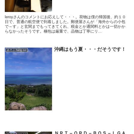
leroyさんのコメントにお応えして・・・。荷物は僕の帰国後、約１０
日で、普通の航空便で到着しました。郵便屋さんが「海外からの小包
で～す」と玄関までもってきてくれ、税金とか通関料とかは一切かか
らなかったそうです。梱包は厳重で、品物は丁寧にリ...
沖縄はもう夏・・・だそうです！
あそぶ hang out
ＮＲＴ－ＯＲＤ－ＢＯＳ－ＬＧＡ