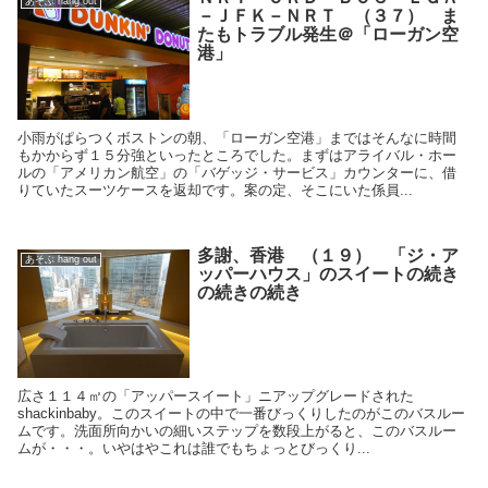
あそぶ hang out
－ＪＦＫ－ＮＲＴ （３７） ま
たもトラブル発生＠「ローガン空
港」
小雨がぱらつくボストンの朝、「ローガン空港」まではそんなに時間
もかからず１５分強といったところでした。まずはアライバル・ホー
ルの「アメリカン航空」の「バゲッジ・サービス」カウンターに、借
りていたスーツケースを返却です。案の定、そこにいた係員...
多謝、香港 （１９） 「ジ・ア
あそぶ hang out
ッパーハウス」のスイートの続き
の続きの続き
広さ１１４㎡の「アッパースイート」ニアップグレードされた
shackinbaby。このスイートの中で一番びっくりしたのがこのバスルー
ムです。洗面所向かいの細いステップを数段上がると、このバスルー
ムが・・・。いやはやこれは誰でもちょっとびっくり...