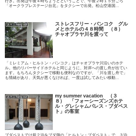
行き。出発は午後４時ちょうどということで、午後２時１５分ごろ
「オークラプレステージ台北」をタクシーで出発。松山空港国...
ストレスフリー・バンコク グル
あそぶ hang out
メとホテルの４８時間 （８）
チャオプラヤ川を渡って
「ミレミアム・ヒルトン・バンコク」はチャオプラヤ川沿いのホテ
ル。他のリバーサイドホテルと同じように、対岸への渡し舟が出てい
ます。もちろんタクシーで移動も便利なのですが、「川を渡し舟で」
も情緒があり、天気が悪くなければ、一度は試してみたい移動...
my summer vacation （３
あそぶ hang out
８） 「フォーシーズンズホテ
ル・グレシャムパレス・ブダペス
ト」の客室
ブダペストでは前２泊をブダ側の「ヒルトン・ブダペスト」で、３泊