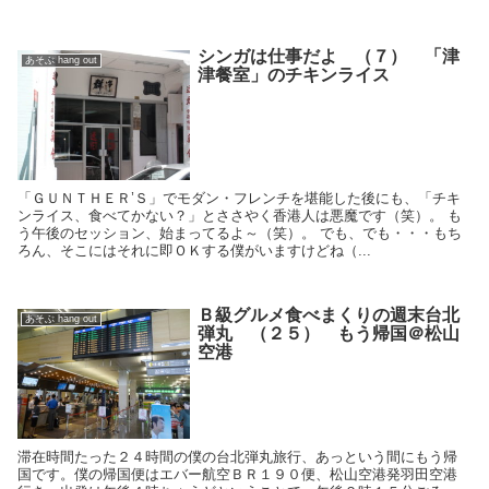
シンガは仕事だよ （７） 「津
あそぶ hang out
津餐室」のチキンライス
「ＧＵＮＴＨＥＲ’Ｓ」でモダン・フレンチを堪能した後にも、「チキ
ンライス、食べてかない？」とささやく香港人は悪魔です（笑）。 も
う午後のセッション、始まってるよ～（笑）。 でも、でも・・・もち
ろん、そこにはそれに即ＯＫする僕がいますけどね（...
Ｂ級グルメ食べまくりの週末台北
あそぶ hang out
弾丸 （２５） もう帰国＠松山
空港
滞在時間たった２４時間の僕の台北弾丸旅行、あっという間にもう帰
国です。僕の帰国便はエバー航空ＢＲ１９０便、松山空港発羽田空港