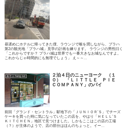
昼遅めにホテルに帰ってきた僕、ラウンジで喉を潤しながら、プラハ
第2の観光地「プラハ城」見学の計画を練ります。 ラウンジの男性曰く
「これからですか？ プラハ城は世界でも一番大きなお城なんですよ。
これからじゃ時間的にも無理でしょう」 え～～...
２泊４日のニューヨーク （１
あそぶ hang out
０） 「ＬＩＴＴＬＥ ＰＩＥ
ＣＯＭＰＡＮＹ」のパイ
前回「グランド・セントラル」駅地下の「ＪＵＮＩＯＲ’Ｓ」でチーズ
ケーキを買った時に気になっていたこの店を、やはり「ＨＥＬＬ’Ｓ
ＫＩＴＣＨＥＮ」地区で見つけました。しかもここはこの店の工場
（？）が主体のようで、店の部分はほんのちょっと。イー...