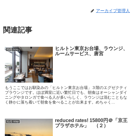
アーカイブ管理人
関連記事
ヒルトン東京お台場、ラウンジ、
ねる stay
ルームサービス、唐宮
もうここではお馴染みの「ヒルトン東京お台場」３階のエグゼクティ
ブラウンジです。ほぼ満室に近い繁忙日でも、朝食はオーシャンダイ
ニングやタロンガで食べる人が多いらしく、ラウンジは混むこともな
く静かに落ち着いて朝食を食べることが出来ます。めちゃく...
reduced rates! 15800円＠「京王
ねる stay
プラザホテル」 （２）