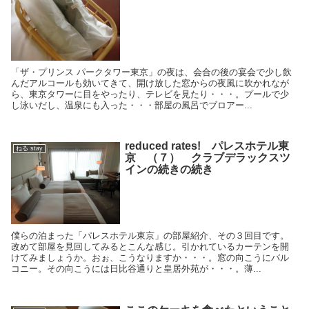
「ザ・プリンス パークタワー東京」の夜は、会合の後の宴会で少し飲
んだアルコールも効いてきて、開け放した窓からの夜風に吹かれなが
ら、東京タワーに目をやったり、テレビを見たり・・・。プールで少
し泳いだし、温泉にも入った・・・部屋の風呂でブロアー...
reduced rates! パレスホテル東
ねる stay
京 （７） クラブデラックスツ
インの続きの続き
僕らの泊まった「パレスホテル東京」の部屋紹介、その３回目です。
改めて部屋を見回してみるとこんな感じ。引かれているカーテンを開
けてみましょうか。おぉ、こうなりますか・・・。窓の向こうにバル
コニー。その向こうには日比谷通りと皇居外苑が・・・。薄...