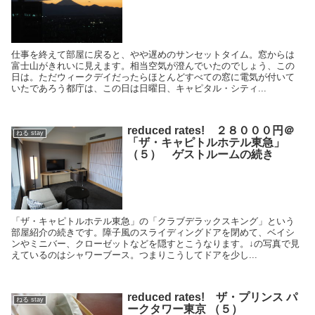
仕事を終えて部屋に戻ると、やや遅めのサンセットタイム。窓からは
富士山がきれいに見えます。相当空気が澄んでいたのでしょう、この
日は。ただウィークデイだったらほとんどすべての窓に電気が付いて
いたであろう都庁は、この日は日曜日、キャピタル・シティ...
reduced rates! ２８０００円＠
ねる stay
「ザ・キャピトルホテル東急」
（５） ゲストルームの続き
「ザ・キャピトルホテル東急」の「クラブデラックスキング」という
部屋紹介の続きです。障子風のスライディングドアを閉めて、ベイシ
ンやミニバー、クローゼットなどを隠すとこうなります。↓の写真で見
えているのはシャワーブース。つまりこうしてドアを少し...
reduced rates! ザ・プリンス パ
ねる stay
ークタワー東京 （５）