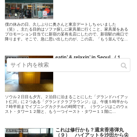
僕の休みの日、久しぶりに奥さんと東京デートしちゃいました
（笑）。主たる目的はソファ探しに家具屋に行くこと。家具屋をある
プロモーション目当てに新宿の某有名店にしたので、新宿駅の南口で
降ります。そこで、急に思い出したのが、この店。「もう並んでな...
eatin’ & relaxin’ in Seoul （１
あそぶ hang out
３） 「グランドハイアット仁
川」のラウンジ、その他
ソウル２日目も夕方。２泊目に泊まることにした「グランドハイアッ
ト仁川」に２つある「グランドクラブラウンジ」は、午後５時半から
７時半前までイブニングカクテルの時間です。（ラウンジはこのウェ
スト・タワー１２階と、もう一つイースト・タワー１１階に...
これは修行かも？週末香港弾丸
あそぶ hang out
（９） ハイアットを沙田から尖