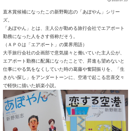
直木賞候補になったこの新野剛志の「あぽやん」シリー
ズ。
「あぽやん」とは、主人公が勤める旅行会社でエアポート
勤務になった人をさす俗称だそう。
（ＡＰＯは「エアポート」の業界用語）
大手旅行会社の企画部で意気揚々と働いていた主人公が、
エアポート勤務に配属になったことで、昇進も望めないと
仕事にやる気をなくしていた時の葛藤や奮闘振りを、「生
きがい探し」をアンダートーンに、空港で起こる悲喜交々
で軽快に描いた娯楽小説。