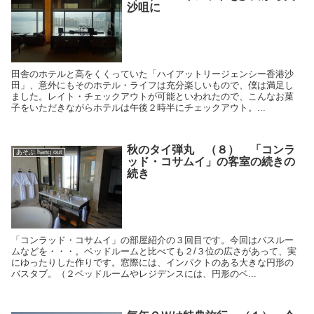
沙咀に
田舎のホテルと高をくくっていた「ハイアットリージェンシー香港沙
田」、意外にもそのホテル・ライフは充分楽しいもので、僕は満足し
ました。レイト・チェックアウトが可能といわれたので、こんなお菓
子をいただきながらホテルは午後２時半にチェックアウト。...
秋のタイ弾丸 （８） 「コンラ
あそぶ hang out
ッド・コサムイ」の客室の続きの
続き
「コンラッド・コサムイ」の部屋紹介の３回目です。今回はバスルー
ムなどを・・・。ベッドルームと比べても２/３位の広さがあって、実
にゆったりした作りです。窓際には、インパクトのある大きな円形の
バスタブ。（２ベッドルームやレジデンスには、円形のベ...