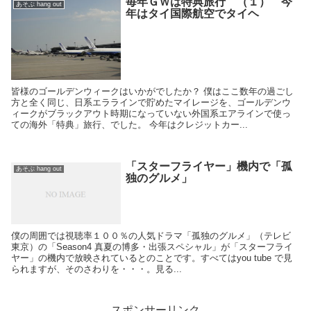
毎年ＧＷは特典旅行 （１） 今
あそぶ hang out
年はタイ国際航空でタイヘ
皆様のゴールデンウィークはいかがでしたか？ 僕はここ数年の過ごし
方と全く同じ、日系エララインで貯めたマイレージを、ゴールデンウ
ィークがブラックアウト時期になっていない外国系エアラインで使っ
ての海外「特典」旅行、でした。 今年はクレジットカー...
「スターフライヤー」機内で「孤
あそぶ hang out
独のグルメ」
僕の周囲では視聴率１００％の人気ドラマ「孤独のグルメ」（テレビ
東京）の「Season4 真夏の博多・出張スペシャル」が「スターフライ
ヤー」の機内で放映されているとのことです。すべてはyou tube で見
られますが、そのさわりを・・・。見る...
スポンサーリンク