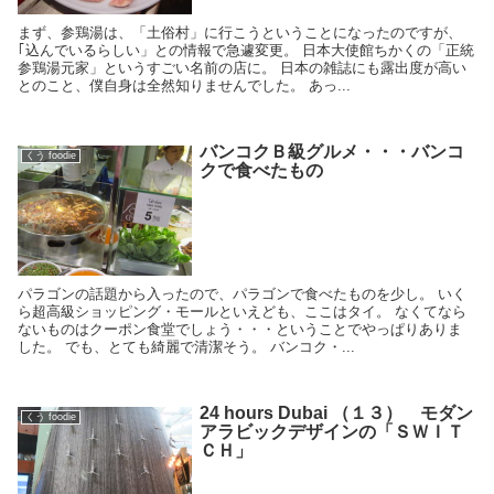
まず、参鶏湯は、「土俗村」に行こうということになったのですが、
｢込んでいるらしい」との情報で急遽変更。 日本大使館ちかくの「正統
参鶏湯元家」というすごい名前の店に。 日本の雑誌にも露出度が高い
とのこと、僕自身は全然知りませんでした。 あっ...
バンコクＢ級グルメ・・・バンコ
くう foodie
クで食べたもの
パラゴンの話題から入ったので、パラゴンで食べたものを少し。 いく
ら超高級ショッピング・モールといえども、ここはタイ。 なくてなら
ないものはクーポン食堂でしょう・・・ということでやっぱりありま
した。 でも、とても綺麗で清潔そう。 バンコク・...
24 hours Dubai （１３） モダン
くう foodie
アラビックデザインの「ＳＷＩＴ
ＣＨ」