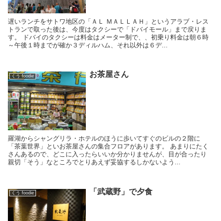
遅いランチをサトワ地区の「ＡＬ ＭＡＬＬＡＨ」というアラブ・レス
トランで取った後は、今度はタクシーで「ドバイモール」まで戻りま
す。 ドバイのタクシーは料金はメーター制で、、初乗り料金は朝６時
～午後１時までが確か３ディルハム、それ以外は６デ...
お茶屋さん
くう foodie
羅湖からシャングリラ・ホテルのほうに歩いてすぐのビルの２階に
「茶葉世界」といお茶屋さんの集合フロアがあります。 あまりにたく
さんあるので、どこに入ったらいいか分かりませんが、目が合ったり
親切「そう」なところでとりあえず妥協するしかないよう...
「武蔵野」で夕食
くう foodie