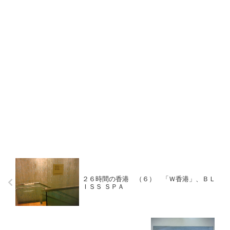
２６時間の香港 （６） 「Ｗ香港」、ＢＬ
ＩＳＳ ＳＰＡ