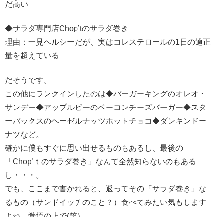
だ高い
◆サラダ専門店Chop’tのサラダ巻き
理由：一見ヘルシーだが、実はコレステロールの1日の適正
量を超えている
だそうです。
この他にランクインしたのは◆バーガーキングのオレオ・
サンデー◆アップルビーのベーコンチーズバーガー◆スタ
ーバックスのヘーゼルナッツホットチョコ◆ダンキンドー
ナツなど。
確かに僕もすぐに思い出せるものもあるし、最後の
「Chop’ｔのサラダ巻き」なんて全然知らないのもある
し・・・。
でも、ここまで書かれると、返ってその「サラダ巻き」な
るもの（サンドイッチのこと？）食べてみたい気もします
よね、覚悟の上で(笑）。