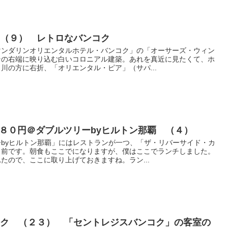
 （９） レトロなバンコク
マンダリンオリエンタルホテル・バンコク」の「オーサーズ・ウィン
その右端に映り込む白いコロニアル建築。あれを真近に見たくて、ホ
川の方に右折、「オリエンタル・ピア」（サパ...
s! ７６８０円＠ダブルツリーbyヒルトン那覇 （４）
byヒルトン那覇」にはレストランが一つ、「ザ・リバーサイド・カ
名前です。朝食もここでになりますが、僕はここでランチしました。
たので、ここに取り上げておきますね。ラン...
コク （２３） 「セントレジスバンコク」の客室の