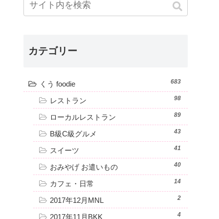
カテゴリー
683
くう foodie
98
レストラン
89
ローカルレストラン
43
B級C級グルメ
41
スイーツ
40
おみやげ お遣いもの
14
カフェ・日常
2
2017年12月MNL
4
2017年11月BKK