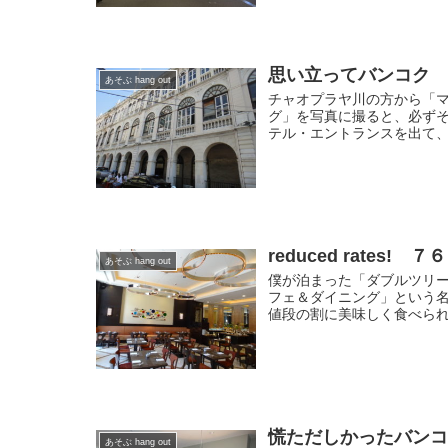
思い立ってバンコク
あそぶ hang out
チャオプラヤ川の方から「
グ」を写真に撮ると、必ず
テル・エントランスを出て、
reduced rate
あそぶ hang out
僕が泊まった「ダブルツリー
フェ＆ダイニング」という
値段の割に美味しく食べられ
慌ただしかったバン
あそぶ hang out