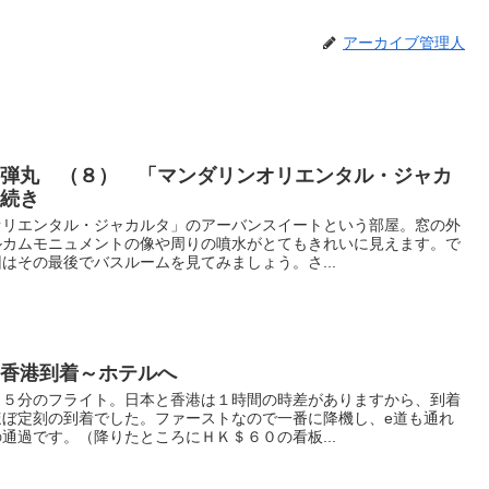
アーカイブ管理人
タ弾丸 （８） 「マンダリンオリエンタル・ジャカ
の続き
オリエンタル・ジャカルタ」のアーバンスイートという部屋。窓の外
ルカムモニュメントの像や周りの噴水がとてもきれいに見えます。で
はその最後でバスルームを見てみましょう。さ...
 香港到着～ホテルへ
４５分のフライト。日本と香港は１時間の時差がありますから、到着
ほぼ定刻の到着でした。ファーストなので一番に降機し、e道も通れ
通過です。（降りたところにＨＫ＄６０の看板...