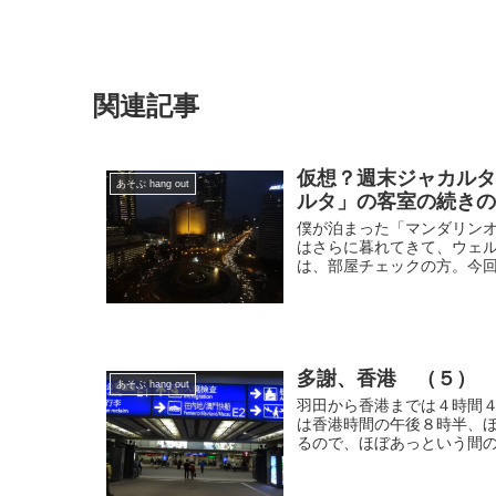
関連記事
仮想？週末ジャカル
あそぶ hang out
ルタ」の客室の続き
僕が泊まった「マンダリン
はさらに暮れてきて、ウェ
は、部屋チェックの方。今回
多謝、香港 （５）
あそぶ hang out
羽田から香港までは４時間
は香港時間の午後８時半、
るので、ほぼあっという間の