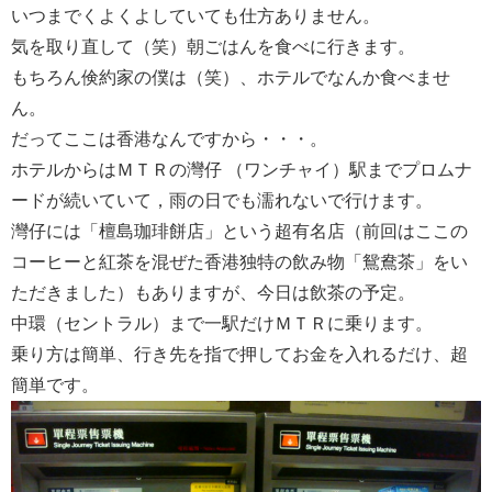
いつまでくよくよしていても仕方ありません。
気を取り直して（笑）朝ごはんを食べに行きます。
もちろん倹約家の僕は（笑）、ホテルでなんか食べませ
ん。
だってここは香港なんですから・・・。
ホテルからはＭＴＲの灣仔 （ワンチャイ）駅までプロムナ
ードが続いていて，雨の日でも濡れないで行けます。
灣仔には「檀島珈琲餅店」という超有名店（前回はここの
コーヒーと紅茶を混ぜた香港独特の飲み物「鴛鴦茶」をい
ただきました）もありますが、今日は飲茶の予定。
中環（セントラル）まで一駅だけＭＴＲに乗ります。
乗り方は簡単、行き先を指で押してお金を入れるだけ、超
簡単です。