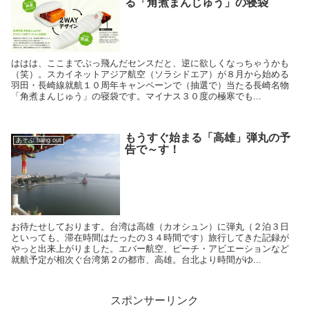
る「角煮まんじゅう」の寝袋
ははは、ここまでぶっ飛んだセンスだと、逆に欲しくなっちゃうかも
（笑）。スカイネットアジア航空（ソラシドエア）が８月から始める
羽田・長崎線就航１０周年キャンペーンで（抽選で）当たる長崎名物
「角煮まんじゅう」の寝袋です。マイナス３０度の極寒でも...
もうすぐ始まる「高雄」弾丸の予
あそぶ hang out
告で～す！
お待たせしております。台湾は高雄（カオシュン）に弾丸（２泊３日
といっても、滞在時間はたったの３４時間です）旅行してきた記録が
やっと出来上がりました。エバー航空、ピーチ・アビエーションなど
就航予定が相次ぐ台湾第２の都市、高雄。台北より時間がゆ...
スポンサーリンク