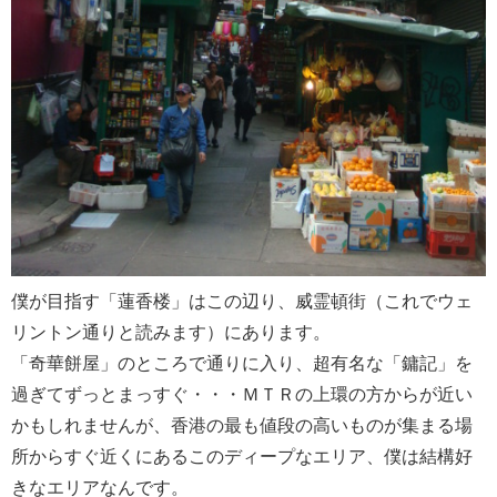
僕が目指す「蓮香楼」はこの辺り、威霊頓街（これでウェ
リントン通りと読みます）にあります。
「奇華餅屋」のところで通りに入り、超有名な「鏞記」を
過ぎてずっとまっすぐ・・・ＭＴＲの上環の方からが近い
かもしれませんが、香港の最も値段の高いものが集まる場
所からすぐ近くにあるこのディープなエリア、僕は結構好
きなエリアなんです。