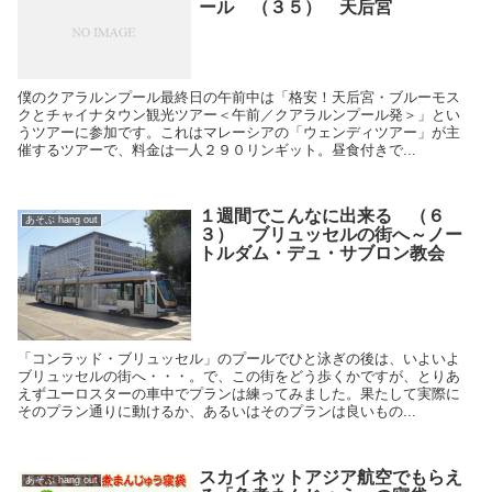
ール （３５） 天后宮
僕のクアラルンプール最終日の午前中は「格安！天后宮・ブルーモス
クとチャイナタウン観光ツアー＜午前／クアラルンプール発＞」とい
うツアーに参加です。これはマレーシアの「ウェンディツアー」が主
催するツアーで、料金は一人２９０リンギット。昼食付きで...
１週間でこんなに出来る （６
あそぶ hang out
３） ブリュッセルの街へ～ノー
トルダム・デュ・サブロン教会
「コンラッド・ブリュッセル」のプールでひと泳ぎの後は、いよいよ
ブリュッセルの街へ・・・。で、この街をどう歩くかですが、とりあ
えずユーロスターの車中でプランは練ってみました。果たして実際に
そのプラン通りに動けるか、あるいはそのプランは良いもの...
スカイネットアジア航空でもらえ
あそぶ hang out