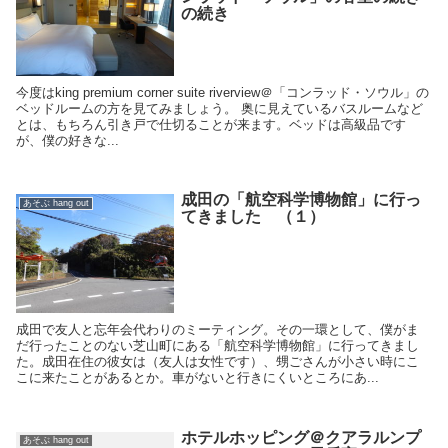
の続き
今度はking premium corner suite riverview＠「コンラッド・ソウル」の
ベッドルームの方を見てみましょう。 奥に見えているバスルームなど
とは、もちろん引き戸で仕切ることが来ます。ベッドは高級品です
が、僕の好きな...
成田の「航空科学博物館」に行っ
あそぶ hang out
てきました （１）
成田で友人と忘年会代わりのミーティング。その一環として、僕がま
だ行ったことのない芝山町にある「航空科学博物館」に行ってきまし
た。成田在住の彼女は（友人は女性です）、甥ごさんが小さい時にこ
こに来たことがあるとか。車がないと行きにくいところにあ...
ホテルホッピング＠クアラルンプ
あそぶ hang out