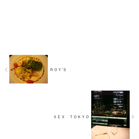
ＲＯＹ’Ｓ
ＸＥＸ ＴＯＫＹＯ