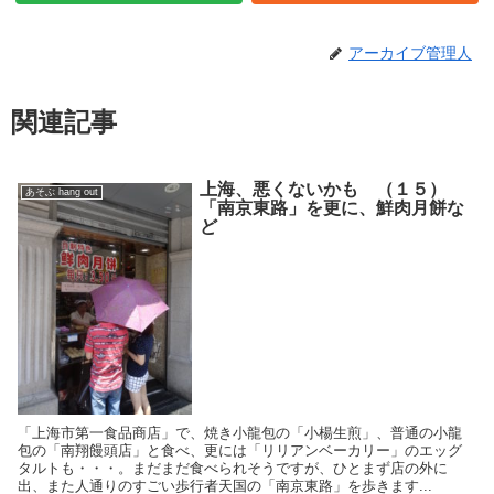
アーカイブ管理人
関連記事
上海、悪くないかも （１５）
あそぶ hang out
「南京東路」を更に、鮮肉月餅な
ど
「上海市第一食品商店」で、焼き小龍包の「小楊生煎」、普通の小龍
包の「南翔饅頭店」と食べ、更には「リリアンベーカリー」のエッグ
タルトも・・・。まだまだ食べられそうですが、ひとまず店の外に
出、また人通りのすごい歩行者天国の「南京東路」を歩きます...