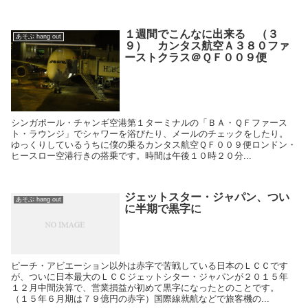
１週間でこんなに出来る （３
あそぶ hang out
９） カンタス航空Ａ３８０ファ
ーストクラス＠ＱＦ００９便
シンガポール・チャンギ空港第１ターミナルの「ＢＡ・ＱＦファース
ト・ラウンジ」でシャワーを浴びたり、メールのチェックをしたり。
ゆっくりしているうちに僕の乗るカンタス航空ＱＦ００９便ロンドン・
ヒースロー空港行きの搭乗です。時間は午後１０時２０分...
ジェットスター・ジャパン、つい
あそぶ hang out
に半期で黒字に
ピーチ・アビエーション以外は赤字で苦戦している日本のＬＣＣです
が、ついに日本最大のＬＣＣジェットシター・ジャパンが２０１５年
１２月中間決算で、営業損益が初めて黒字になったとのことです。
（１５年６月期は７９億円の赤字）国際線就航などで旅客機の...