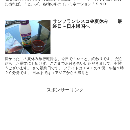
に出れば、「ヒルズ」名物の冬のイルミネーション「ＳＮＯ...
サンフランシスコ＠夏休み 最
あそぶ hang out
終日～日本帰国へ
長かったこの夏休み旅行報告も、今日で「やっと」終わりです。 だら
だらした長文にもめげず、ここまでお付き合いいただきまして、有難
うございます。 さて最終日です。 フライトはＪＡＬの１便、午後１時
２０分発です。 日本までは（アジアからの帰りと...
スポンサーリンク