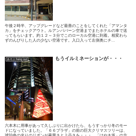
午後２時半、アップグレードなど最善のことをしてくれた「アマンタ
カ」をチェックアウト。ルアンパバーン空港までまたホテルの車で送
ってもらいます。約１２～３分でこのローカル空港に到着。相変わら
ずのんびりした人の少ない空港です。入口入って左側奥にチ...
もうイルミネーションが・・・
あそぶ hang out
六本木に用事があって久しぶりに出かけたら、もうすっかり冬のモー
ドになっていました。「６６プラザ」の前の巨大クリマスツリーは、
琥珀色の光りのリボンが豪華さと上品さを・・・。「けやき坂」の方