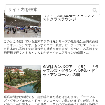
「ちょっと高雄まで」週末弾丸
あそぶ hang out
（１） 成田空港～ＪＡＬファー
ストクラスラウンジ
このところ続けている週末アジア弾丸シリーズの最新版は台湾の高雄
（カオシュン）です。もうすぐエバー航空、ピーチ・アビエーション
も日本から高雄までの直行便を就航させますが、今のところ高雄まで
飛行機で行くとするとＪＡＬかチャイナエアラインの成田・...
ＧＷはカンボジア （８） 「ラ
あそぶ hang out
ッフルズ・グランドホテル・ド
ゥ・アンコール」の朝
睡眠時間は数時間でも、超熟睡出来た感じはあります。「ラッフル
ズ・グランドホテル・ドゥ・アンコール」の鳥のさえずりが聞こえる
バルコニーに出ると、この景色。ホテルのプールを含む中庭と新館が