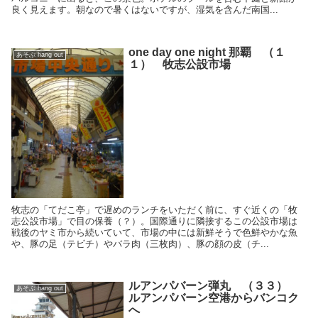
良く見えます。朝なので暑くはないですが、湿気を含んだ南国...
one day one night 那覇 （１
あそぶ hang out
１） 牧志公設市場
牧志の「てだこ亭」で遅めのランチをいただく前に、すぐ近くの「牧
志公設市場」で目の保養（？）。国際通りに隣接するこの公設市場は
戦後のヤミ市から続いていて、市場の中には新鮮そうで色鮮やかな魚
や、豚の足（テビチ）やバラ肉（三枚肉）、豚の顔の皮（チ...
ルアンパバーン弾丸 （３３）
あそぶ hang out
ルアンパバーン空港からバンコク
へ