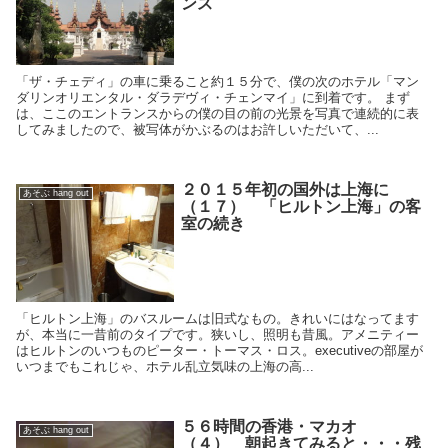
ンス
「ザ・チェディ」の車に乗ること約１５分で、僕の次のホテル「マン
ダリンオリエンタル・ダラデヴィ・チェンマイ」に到着です。 まず
は、ここのエントランスからの僕の目の前の光景を写真で連続的に表
してみましたので、被写体がかぶるのはお許しいただいて、...
２０１５年初の国外は上海に
あそぶ hang out
（１７） 「ヒルトン上海」の客
室の続き
「ヒルトン上海」のバスルームは旧式なもの。きれいにはなってます
が、本当に一昔前のタイプです。狭いし、照明も昔風。アメニティー
はヒルトンのいつものピーター・トーマス・ロス。executiveの部屋が
いつまでもこれじゃ、ホテル乱立気味の上海の高...
５６時間の香港・マカオ
あそぶ hang out
（４） 朝起きてみると・・・残