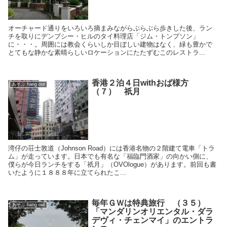
オーチャード通りをいろいろ摘まみながらぶらぶら歩きした後、ラン
チを取りにデンプシー・ヒルのタイ料理店「ジム・トンプソン」
に・・・。周囲には教会くらいしか目ぼしい建物はなく、緑も豊かで
とてもな静かな素晴らしいロケーションにたたずむこのレストラ...
香港２泊４日withおば様方
あそぶ hang out
（７） 祇月
湾仔の荘士敦道（Johnson Road）には香港名物の２階建て電車「トラ
ム」が走っています。日本でも有名な「福臨門酒家」の向かい側に、
僕らが今日ランチをする「祇月」（OVOlogue）があります。前回も書
いたように１８８８年に立てられたこ...
毎年ＧＷは特典旅行 （３５）
あそぶ hang out
「マンダリンオリエンタル・ダラ
デヴィ・チェンマイ」のエントラ