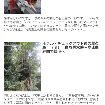
恥ずかしいのですが、僕の今回の旅行のお土産の一部です。 ドバイで
誰でもが買う「バティール」のデーツ、デーツから作ったマスタード
やバルサミコ酢、「パチ」のチョコレート、日本で買うと高いサフラ
ンなどの他に、写真左上の陶器の重箱みたいなもの・・・...
ホテル・チェックアウト後の屋久
あそぶ hang out
島 （３） 白谷雲水峡～鹿児島
経由で帰宅へ
同じような写真ばかりで申し訳ありません。 「白谷雲水峡」のハイキ
ングコースの続きです。 樹齢３０００年と言われる「弥生杉」はあま
り上手く写真に撮れませんでしたが、見られただけでもラッキーで