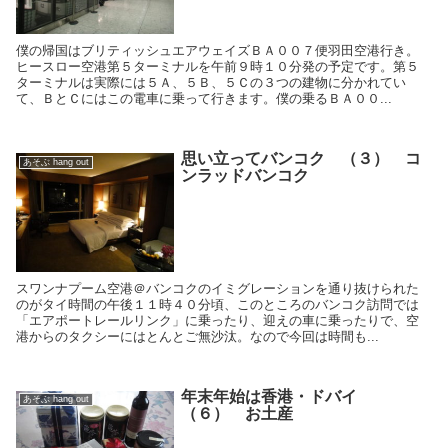
僕の帰国はブリティッシュエアウェイズＢＡ００７便羽田空港行き。
ヒースロー空港第５ターミナルを午前９時１０分発の予定です。第５
ターミナルは実際には５Ａ、５Ｂ、５Ｃの３つの建物に分かれてい
て、ＢとＣにはこの電車に乗って行きます。僕の乗るＢＡ００...
思い立ってバンコク （３） コ
あそぶ hang out
ンラッドバンコク
スワンナプーム空港＠バンコクのイミグレーションを通り抜けられた
のがタイ時間の午後１１時４０分頃、このところのバンコク訪問では
「エアポートレールリンク」に乗ったり、迎えの車に乗ったりで、空
港からのタクシーにはとんとご無沙汰。なので今回は時間も...
年末年始は香港・ドバイ
あそぶ hang out
（６） お土産