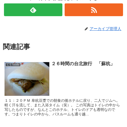
アーカイブ管理人
関連記事
２６時間の台北旅行 「蘇杭」
くう foodie
１１：２０ＰＭ 阜杭豆漿での朝食の後ホテルに戻り、二人でジムへ。
軽く汗を流して、また入浴タイム（笑）。 この写真はトイレの中から
写したものですが、なんとこのホテル、トイレのドアも透明なので
す。つまりトイレの中から、バスルームも通り越...