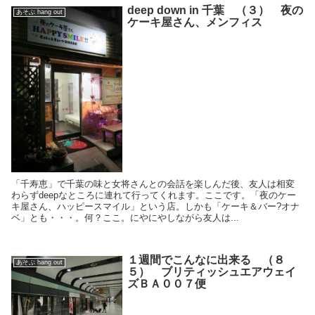
deep down in 千葉 （３） 夜の
あそぶ hang out
ケーキ屋さん、メンフィス
「千寿恵」で千葉の味と女将さんとの会話を楽しんだ後、友人は相変
わらずdeepなところに連れて行ってくれます。ここです。「夜のケー
キ屋さん、ハッピースマイル」という店。しかも「ケーキ＆バー?オナ
ベ」とも・・・。何？ここ。にやにやしながら友人は...
１週間でこんなに出来る （８
あそぶ hang out
５） ブリティッシュエアウェイ
ズＢＡ００７便