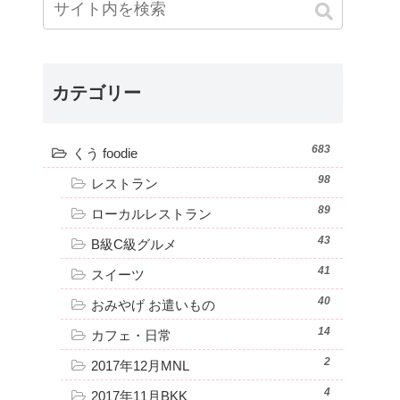
カテゴリー
683
くう foodie
98
レストラン
89
ローカルレストラン
43
B級C級グルメ
41
スイーツ
40
おみやげ お遣いもの
14
カフェ・日常
2
2017年12月MNL
4
2017年11月BKK