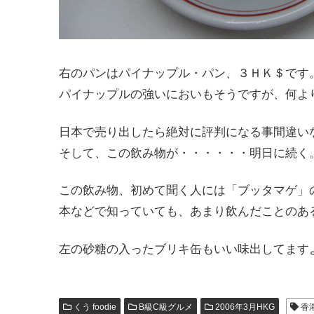
右のパンはパイナップル・パン、３ＨＫ＄です
パイナップルの強いにおいもそうですが、何よ
日本で売り出したら絶対に評判になる事間違い
そして、この飲み物が・・・・・・明日に続く
この飲み物、初めて聞く人には「ブッタマゲ」
本などで知っていても、あまり飲んだことのあ
左の砂糖の入ったブリキ缶もいい味出してます
くう foodie
B級C級グルメ
2006年3月HKG
香