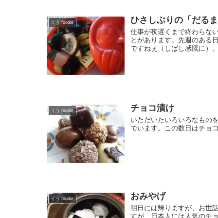
ひさしぶりの「だる
くう foodie
仕事が夜遅くまで終わらな
とがあります。先週のある
ですねぇ（しばし感慨に）。
チョコ漬け
くう foodie
いただいたいろいろなもの
でいます。この数日はチョ
おみやげ
くう foodie
明日には帰りますが、お世話
すが、日本人には人気のチョ