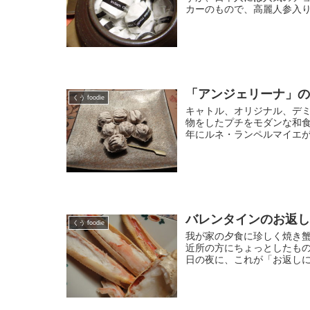
カーのもので、高麗人参入り
「アンジェリーナ」
くう foodie
キャトル、オリジナル、デ
物をしたプチをモダンな和食
年にルネ・ランペルマイエが
バレンタインのお返
くう foodie
我が家の夕食に珍しく焼き蟹
近所の方にちょっとしたもの
日の夜に、これが「お返しに