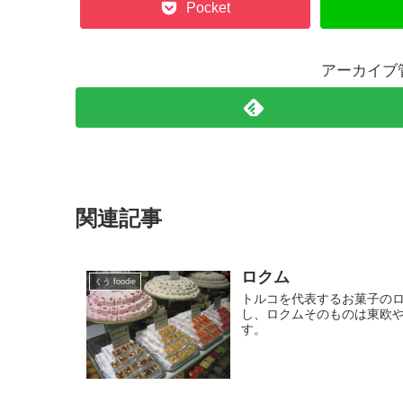
Pocket
アーカイブ
関連記事
ロクム
くう foodie
トルコを代表するお菓子の
し、ロクムそのものは東欧
す。 （写真は