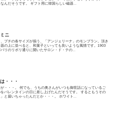
なんだそうです。 ギフト用に韓国らしい磁器...
のミニ
ミ、プチの各サイズが揃う、「アンジェリーナ」のモンブラン。頂き
器の上に並べると、和菓子といっても良いような風情です。1903
パリのリボリ通りに開いたサロン・ド・テの...
しは・・・
が・・・。 何でも、うちの奥さんがいつも御世話になっているご
をバレンタインの日に差し上げたんだそうです。 するともうその
」と届いちゃったんだとか・・・。 ホワイト...