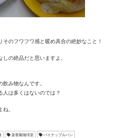
。
りそのフワフワ感と暖め具合の絶妙なこと！
なしの絶品だと思いますよ。
。
の飲み物なんです。
る人は多くはないのでは？
よね。
港
楽香園珈琲室
パイナップルパン