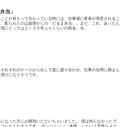
ま弁当」
いことが前もって分かっている時には、仕事場に夜食が用意されるこ
日、配られたのは超懐かしの「だるま弁当」。まだ、これ、あったん
僕にとっては２～３０年ぶりくらいの再会。当...
をそれぞれのケースから出して皿に盛り合わせ、仕事の合間に摘まん
コ浸けになりそうです。
になった方にお餞別いただいちゃいました。 僕は知らなかったで
コレートだそうです。 ボンジュン（「本情」）という手作りメー