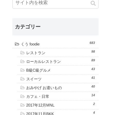
カテゴリー
683
くう foodie
98
レストラン
89
ローカルレストラン
43
B級C級グルメ
41
スイーツ
40
おみやげ お遣いもの
14
カフェ・日常
2
2017年12月MNL
4
2017年11月BKK