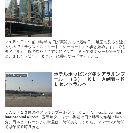
＜１月２日＞午前９時半 今日が実質的には最終日。 地図で見ると近そ
うなので「サウス・ストリート・シーポート」へ歩き始めます。 でも
ダメ（笑）、風の冷たさにすぐにメゲてしまってタクシーを拾ってし
まいました（笑）。 タクシーに乗っても「すぐ」と...
ホテルホッピング＠クアラルンプ
あそぶ hang out
ール （３） ＫＬＩＡ到着～Ｋ
Ｌセントラルへ
ＪＡＬ７２３便のクアラルンプール空港（ＫＬＩＡ、Kuala Lumpur
International Airport）国際線ターミナル到着は日本時間で午後７時５
分。日本とマレーシアの時差は１時間ありますから、マレーシア時間
では午後６時５分と...