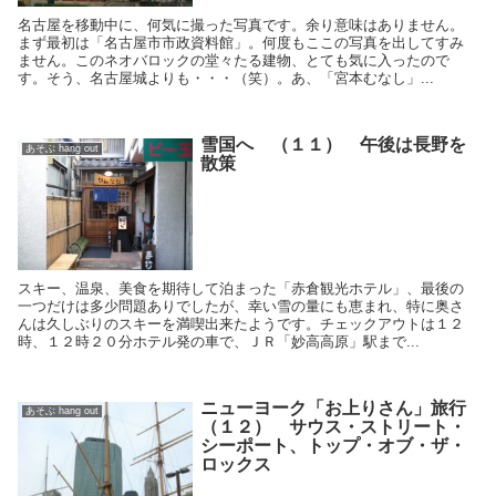
名古屋を移動中に、何気に撮った写真です。余り意味はありません。
まず最初は「名古屋市市政資料館」。何度もここの写真を出してすみ
ません。このネオバロックの堂々たる建物、とても気に入ったので
す。そう、名古屋城よりも・・・（笑）。あ、「宮本むなし」...
雪国へ （１１） 午後は長野を
あそぶ hang out
散策
スキー、温泉、美食を期待して泊まった「赤倉観光ホテル」、最後の
一つだけは多少問題ありでしたが、幸い雪の量にも恵まれ、特に奥さ
んは久しぶりのスキーを満喫出来たようです。チェックアウトは１２
時、１２時２０分ホテル発の車で、ＪＲ「妙高高原」駅まで...
ニューヨーク「お上りさん」旅行
あそぶ hang out
（１２） サウス・ストリート・
シーポート、トップ・オブ・ザ・
ロックス