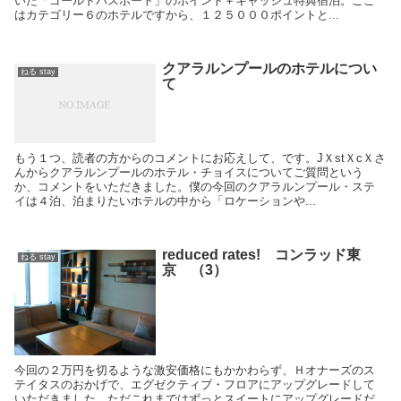
いた「ゴールドパスポート」のポイント＋キャッシュ特典宿泊。ここ
はカテゴリー６のホテルですから、１２５０００ポイントと...
クアラルンプールのホテルについ
ねる stay
て
もう１つ、読者の方からのコメントにお応えして、です。JＸstＸcＸさ
んからクアラルンプールのホテル・チョイスについてご質問という
か、コメントをいただきました。僕の今回のクアラルンプール・ステ
イは４泊、泊まりたいホテルの中から「ロケーションや...
reduced rates! コンラッド東
ねる stay
京 （3）
今回の２万円を切るような激安価格にもかかわらず、Ｈオナーズのス
テイタスのおかげで、エグゼクティブ・フロアにアップグレードして
いただきました。ただこれまではずっとスイートにアップグレードだ