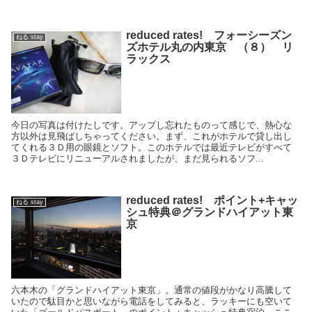
reduced rates! フォーシーズン
ねる stay
ズホテル丸の内東京 （８） リ
ラックス
今日の写真は付けたしです。アップし忘れたものって感じで、熱心な
方以外は見飛ばしちゃってください。まず、これがホテルで貸し出し
てくれる３Ｄ用の眼鏡とソフト。このホテルでは最近テレビがすべて
３Ｄテレビにリニューアルされましたが、まだ見られるソフ...
reduced rates! ポイント+キャッ
ねる stay
シュ特典＠グランドハイアット東
京
六本木の「グランドハイアット東京」。通常の値段がかなり高騰して
いたので駄目かと思いながら電話をしてみると、ラッキーにも空いて