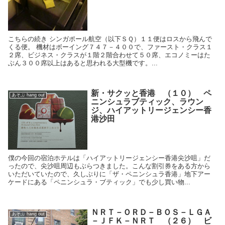
こちらの続き シンガポール航空（以下ＳＱ）１１便はロスから飛んで
くる便。 機材はボーイング７４７－４００で、ファースト・クラス１
２席、ビジネス・クラスが１階２階合わせて５０席、エコノミーはた
ぶん３００席以上はあると思われる大型機です。...
新・サクッと香港 （１０） ペ
あそぶ hang out
ニンシュラブティック、ラウン
ジ、ハイアットリージェンシー香
港沙田
僕の今回の宿泊ホテルは「ハイアットリージェンシー香港尖沙咀」だ
ったので、尖沙咀周辺もぶらつきました。こんな割引券をある方から
いただいていたので、久しぶりに「ザ・ペニンシュラ香港」地下アー
ケードにある「ペニンシュラ・ブティック」でも少し買い物...
ＮＲＴ－ＯＲＤ－ＢＯＳ－ＬＧＡ
あそぶ hang out
－ＪＦＫ－ＮＲＴ （２６） ビ