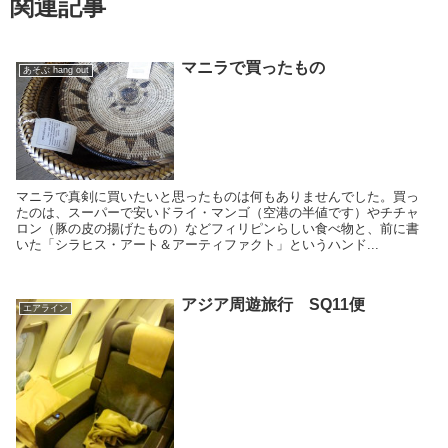
関連記事
マニラで買ったもの
あそぶ hang out
マニラで真剣に買いたいと思ったものは何もありませんでした。買っ
たのは、スーパーで安いドライ・マンゴ（空港の半値です）やチチャ
ロン（豚の皮の揚げたもの）などフィリピンらしい食べ物と、前に書
いた「シラヒス・アート＆アーティファクト」というハンド...
アジア周遊旅行 SQ11便
エアライン