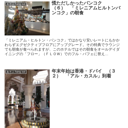
慌ただしかったバンコク
あそぶ hang out
（６） 「ミレニアムヒルトンバ
ンコク」の朝食
「ミレニアム・ヒルトン・バンコク」ではかなり安いレートにもかか
わらずエグゼクティブフロアにアップグレード。その特典でラウンジ
でも朝食が食べられますが、このホテルではその朝食をオールデイダ
イニングの「フロー」（ＦＬＯＷ）でのフル・バフェに替え...
年末年始は香港・ドバイ （３
あそぶ hang out
２） 「アル・カスル」到着