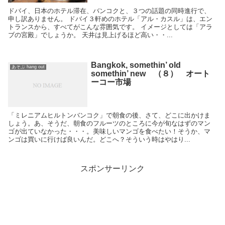
ドバイ、日本のホテル滞在、バンコクと、３つの話題の同時進行で、
申し訳ありません。 ドバイ３軒めのホテル「アル・カスル」は、エン
トランスから、すべてがこんな雰囲気です。 イメージとしては「アラ
ブの宮殿」でしょうか。 天井は見上げるほど高い・・...
Bangkok, somethin’ old
あそぶ hang out
somethin’ new （８） オート
ーコー市場
「ミレニアムヒルトンバンコク」で朝食の後、さて、どこに出かけま
しょう。あ、そうだ、朝食のフルーツのところに今が旬なはずのマン
ゴが出ていなかった・・・。美味しいマンゴを食べたい！そうか、マ
ンゴは買いに行けば良いんだ。どこへ？そういう時はやはり...
スポンサーリンク