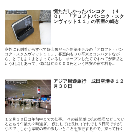
慌ただしかったバンコク （４
あそぶ hang out
０） 「アロフトバンコク・スク
ンヴィット１１」の客室の続き
意外にも到着からすべて好印象だった新築ホテルの「アロフト・バン
コク・スクムヴィット１１」。客室内も３０平米とコンパクトなが
ら、とてもよくまとまっているし、オープンしたてですべてが新品と
いう利点もあって、僕には約５０００円という格安の宿泊料を...
アジア周遊旅行 成田空港＠１２
あそぶ hang out
月３０日
１２月３０日は午前中までの仕事。 その後簡単に机の整理などしてい
るともう午後の２時過ぎ。 僕にしては長旅（それでも５日間ですが）
なので、しかも寒暖の差の激しいところを旅行するので、持って行く