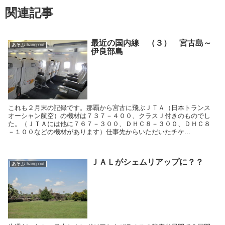
関連記事
最近の国内線 （３） 宮古島～
あそぶ hang out
伊良部島
これも２月末の記録です。那覇から宮古に飛ぶＪＴＡ（日本トランス
オーシャン航空）の機材は７３７－４００、クラスＪ付きのものでし
た。（ＪＴＡには他に７６７－３００、ＤＨＣ８－３００、ＤＨＣ８
－１００などの機材があります）仕事先からいただいたチケ...
ＪＡＬがシェムリアップに？？
あそぶ hang out