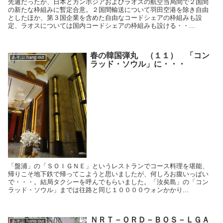
先週だったか、日本とカンボジアおよびラオスの航空当局間で２国間
の新たな枠組みに暫定合意。２国間輸送について羽田空港を除き自由
としたほか、第３国企業を含めた自由なコードシェアの枠組みも設
定、ラオスについては国内コードシェアの枠組みも設ける・・...
春の韓国弾丸 （１１） 「コン
あそぶ hang out
ラッド・ソウル」に・・・
「盤浦」の「ＳＯＩＧＮＥ」というレストランでコース料理を堪能、
帰りこそ地下鉄で帰ってこようと思いましたが、何しろお腹いっぱい
で・・・。結局タクシーを呼んでもらいました。「汝矣島」の「コン
ラッド・ソウル」までは往路と同じ１００００ウォンかかり...
ＮＲＴ－ＯＲＤ－ＢＯＳ－ＬＧＡ
あそぶ hang out