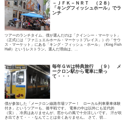
－ＪＦＫ－ＮＲＴ （２８）
「キングフィッシュホール」でラ
ンチ
ツアーのランチタイム、僕が選んだのは「クインシー・マーケット」
（正式には「ファニュエルホール・マーケットプレイス」）の「サウ
ス・マーケット」にある「キング・フィッシュ・ホール」（King Fish
Hall）というレストラン。選んだ理由は、...
毎年ＧＷは特典旅行 （９） メ
あそぶ hang out
ークロン駅から電車に乗っ
て・・・
僕が参加した「メークロン線路市場ツアー！ ローカル列車乗車体験
付き」というツアーも、後半戦です。 電車の中は以外にも近代的
（笑）、冷房はありませんが、窓からの風で十分涼しいです。 汗が吹
き出てきて・・・なんてことは全くありません。 さて、切...