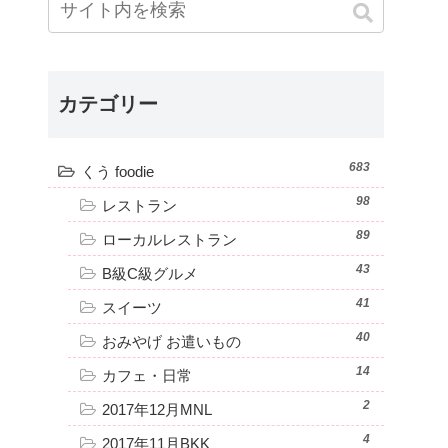
カテゴリー
683
くう foodie
98
レストラン
89
ローカルレストラン
43
B級C級グルメ
41
スイーツ
40
おみやげ お遣いもの
14
カフェ・日常
2
2017年12月MNL
4
2017年11月BKK