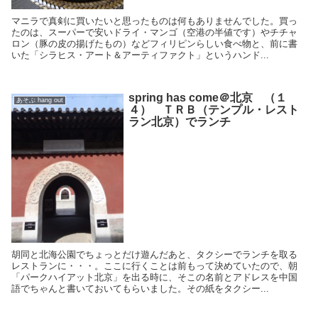
マニラで真剣に買いたいと思ったものは何もありませんでした。買っ
たのは、スーパーで安いドライ・マンゴ（空港の半値です）やチチャ
ロン（豚の皮の揚げたもの）などフィリピンらしい食べ物と、前に書
いた「シラヒス・アート＆アーティファクト」というハンド...
spring has come＠北京 （１
あそぶ hang out
４） ＴＲＢ（テンプル・レスト
ラン北京）でランチ
胡同と北海公園でちょっとだけ遊んだあと、タクシーでランチを取る
レストランに・・・。ここに行くことは前もって決めていたので、朝
「パークハイアット北京」を出る時に、そこの名前とアドレスを中国
語でちゃんと書いておいてもらいました。その紙をタクシー...