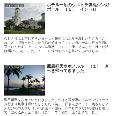
ホテル一泊のウルトラ弾丸シンガ
あそぶ hang out
ポール （１） イントロ
久しぶりに上京してきたまっつん先生にお土産を渡したところ「こ
れ、どこで買った？」から話が始まって「シンガポールに行った時に
買ったんだよ」で、まっつん激怒（？）。「俺、そんなとこ行った話
は聞いていない」だってここに僕のすべてを書いてるわけじゃ...
薫風好天＠ホノルル （１） さ
あそぶ hang out
っき帰ってきました
数日留守をさせていただきました。先ほど我が家のゴルデンウィーク
旅行より無事帰還いたしました（笑）。行き先はハワイ、奥さんと２
人だけののんびり（いい加減？）旅行。いつもの僕だけの旅行と違っ
て「詰め込み」全く無し（笑）、早く寝て、遅く起きて、食...