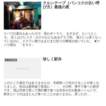
クルンテープ（バンコクの古い呼
くう foodie
び方）最後の夜
ケバブの屋台もあったので、思わずトライ。 まずまず、というとこ
ろ。 近くはグレイス・ホテルなどもあるアラブ街。 夜だいぶ遅くなっ
ているのに、エラワン廟ではまだまだ祈りの舞踏が続いていた。 ★ケ
バブ屋台 「Ｂ５０」
珍しく駅弁
くう foodie
このところ遠出ではありませんが、夫婦揃って出かけることが多くな
りました。先日は新幹線で某地に・・・。その時、車中で食べた駅弁
です。僕は空港で買って飛行機で食べる空弁の方が数多いくらいで、
駅弁というのはほとんど食べたことがありません。買ったの...