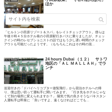
くう foodie
ほか
「ヒルトン小田原リゾート＆スパ」をレイトチェックアウト。僕らは
午後０時４５分ホテル発の小田原駅行きバスに乗りましたが、チェッ
クインの時のレセプショニストの話ではもう少し遅い時間のチェック
アウトも可能だったようです。（もちろんこれはその時の混...
24 hours Dubai （１２） サトワ
くう foodie
地区の「ＡＬ ＭＡＬＬＡＨ」でラ
ンチ
送迎付きの「ドバイヘリコプター遊覧飛行」から宿泊ホテルへの帰
り、僕は思い切って運転手に聞いてみます。 「行き先をホテルじゃな
くて別の場所に変えられますか？」 陽気で気の良さそうなパキスタン
人運転手は即座に 「良いですよ、遠くなければどこでも...