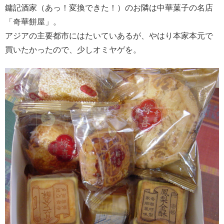
鏞記酒家（あっ！変換できた！）のお隣は中華菓子の名店
「奇華餅屋」。
アジアの主要都市にはたいていあるが、やはり本家本元で
買いたかったので、少しオミヤゲを。