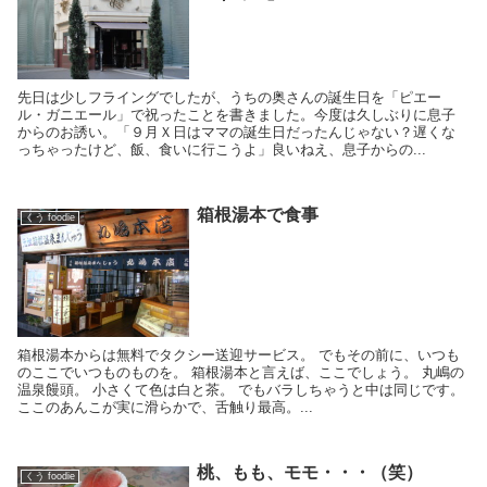
先日は少しフライングでしたが、うちの奥さんの誕生日を「ピエー
ル・ガニエール」で祝ったことを書きました。今度は久しぶりに息子
からのお誘い。「９月Ｘ日はママの誕生日だったんじゃない？遅くな
っちゃったけど、飯、食いに行こうよ」良いねえ、息子からの...
箱根湯本で食事
くう foodie
箱根湯本からは無料でタクシー送迎サービス。 でもその前に、いつも
のここでいつものものを。 箱根湯本と言えば、ここでしょう。 丸嶋の
温泉饅頭。 小さくて色は白と茶。 でもバラしちゃうと中は同じです。
ここのあんこが実に滑らかで、舌触り最高。...
桃、もも、モモ・・・（笑）
くう foodie