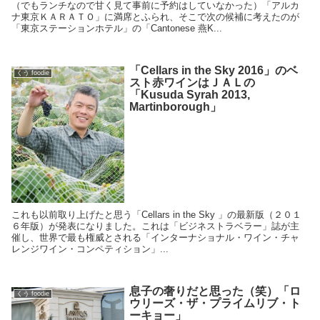
（でもランチなので甘く見て事前に予約はしていなかった）「アルカ
ナ東京ＫＡＲＡＴＯ」に満席とふられ、そこで次の候補に考えたのが
「東京ステーションホテル」の「Cantonese 燕K...
「Cellars in the Sky 2016」のベ
くう foodie
スト赤ワインはＪＡＬの
「Kusuda Syrah 2013,
Martinborough」
これも以前取り上げたと思う「Cellars in the Sky 」の最新版（２０１
６年版）が発表になりました。これは「ビジネストラベラー」誌が主
催し、世界で最も権威とされる「インターナショナル・ワイン・チャ
レンジワイン・コンペティション」...
息子の奢りだと思った（笑）「ロ
くう foodie
ウリーズ・ザ・プライムリブ・ト
ーキョー」