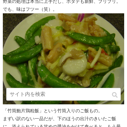
野菜の処理は本当に上手だし、ホタテも新鮮、プリプリ。
でも、味はフツー（笑）。
「竹筒鮑片鶏粒飯」という竹筒入りのご飯もの。
まずい訳のない一品だが、下のほうの出汁のきいたご飯
に、添えられている甘めの醤油をかけて食べると、もう最