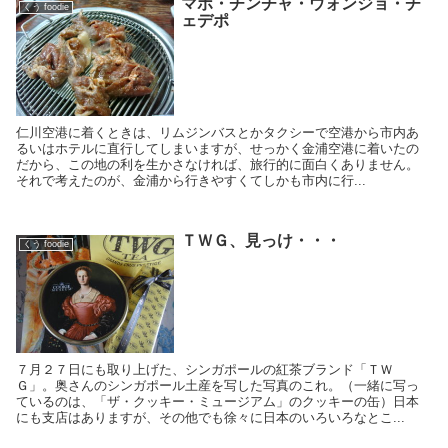
マポ・チンチャ・ウォンジョ・チ
くう foodie
ェデポ
仁川空港に着くときは、リムジンバスとかタクシーで空港から市内あ
るいはホテルに直行してしまいますが、せっかく金浦空港に着いたの
だから、この地の利を生かさなければ、旅行的に面白くありません。
それで考えたのが、金浦から行きやすくてしかも市内に行...
ＴＷＧ、見っけ・・・
くう foodie
７月２７日にも取り上げた、シンガポールの紅茶ブランド「ＴＷ
Ｇ」。奥さんのシンガポール土産を写した写真のこれ。（一緒に写っ
ているのは、「ザ・クッキー・ミュージアム」のクッキーの缶）日本
にも支店はありますが、その他でも徐々に日本のいろいろなとこ...