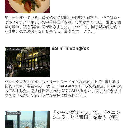
年に一回開いている、僕が始めて就職した職場の同窓会。 今年はロイ
ヤルパインズ・ホテルの中華料理「彩湖」で開かれました。 運よく個
室も取れ、積もる話に花が咲きました。 いや～っ、同じ釜の飯を食っ
た連中との気のおけない食事会は、最高です。 ここ...
eatin’ in Bangkok
くう foodie
バンコクは食の宝庫、ストリートフードから超高級店まで、選り取り
見取りです。滞在中の 一食に、GAGGANグループの最新店、GAAに行
ってみました。場所は拡張されたGAGGANの向かい、夜なので余り目
立ちませんがとてもポップな黄色に塗られた４...
「シャングリ・ラ」で、「ペニン
くう foodie
シュラ」と「帝国」を食う（笑）