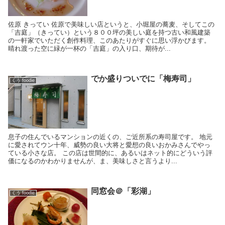
佐原 きってい 佐原で美味しい店というと、小堀屋の蕎麦、そしてこの
「吉庭」（きってい）という８００坪の美しい庭を持つ古い和風建築
の一軒家でいただく創作料理、このあたりがすぐに思い浮かびます。
晴れ渡った空に緑が一杯の「吉庭」の入り口、期待が...
でか盛りついでに「梅寿司」
くう foodie
息子の住んでいるマンションの近くの、ご近所系の寿司屋です。 地元
に愛されてウン十年、威勢の良い大将と愛想の良いおかみさんでやっ
ている小さな店。 この店は世間的に、あるいはネット的にどういう評
価になるのかわかりませんが、ま、美味しさと言うより...
同窓会＠「彩湖」
くう foodie