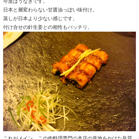
今度はうなぎです。
日本と層変わらない甘醤油っぽい味付け。
蒸しが日本より少ない感じです。
付け合せの針生姜との相性もバッチリ。
これがメイン、この肉料理専門の本店の意地をかけた良質