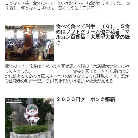
ことなく（笑）全体にキレイというかスッキリ感が出てきました。 売
り場も、何となくこぎれい。 昔のような「アジア...
食べて食べて岩手 （６） ５食
くう foodie
めはソフトクリーム他＠花巻「マ
ルカン百貨店」大展望大食堂の続
き
憧れの（？）花巻は「マルカン百貨店」５階の「大展望大食堂」にや
ってきました。 食券を買うと、５００席ははる
かに超えるであろう巨大スペースの好きなところに陣取ります。窓か
らは花巻の町が一望。でも特別何という名所や絶景が見える...
２０００円クーポン＠那覇
くう foodie