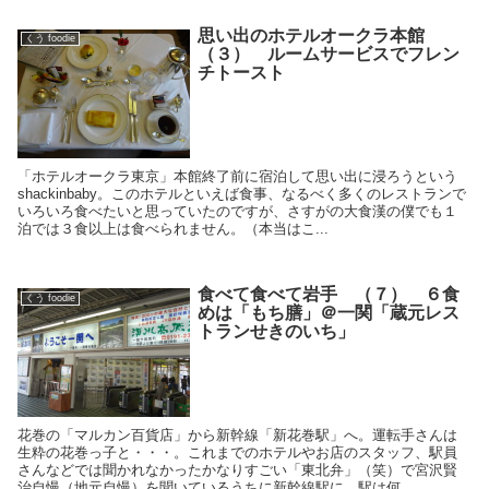
思い出のホテルオークラ本館
くう foodie
（３） ルームサービスでフレン
チトースト
「ホテルオークラ東京」本館終了前に宿泊して思い出に浸ろうという
shackinbaby。このホテルといえば食事、なるべく多くのレストランで
いろいろ食べたいと思っていたのですが、さすがの大食漢の僕でも１
泊では３食以上は食べられません。（本当はこ...
食べて食べて岩手 （７） ６食
くう foodie
めは「もち膳」＠一関「蔵元レス
トランせきのいち」
花巻の「マルカン百貨店」から新幹線「新花巻駅」へ。運転手さんは
生粋の花巻っ子と・・・。これまでのホテルやお店のスタッフ、駅員
さんなどでは聞かれなかったかなりすごい「東北弁」（笑）で宮沢賢
治自慢（地元自慢）を聞いているうちに新幹線駅に。駅は何...