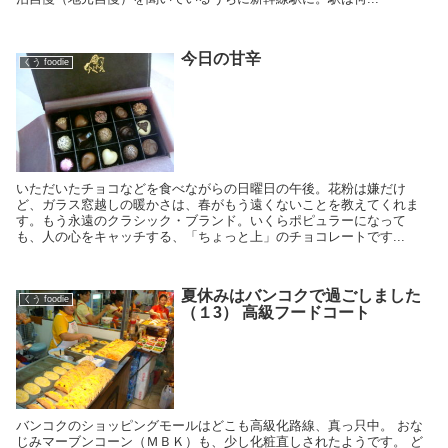
今日の甘辛
くう foodie
いただいたチョコなどを食べながらの日曜日の午後。花粉は嫌だけ
ど、ガラス窓越しの暖かさは、春がもう遠くないことを教えてくれま
す。もう永遠のクラシック・ブランド。いくらポピュラーになって
も、人の心をキャッチする、「ちょっと上」のチョコレートです...
夏休みはバンコクで過ごしました
くう foodie
（１3） 高級フードコート
バンコクのショッピングモールはどこも高級化路線、真っ只中。 おな
じみマーブンコーン（ＭＢＫ）も、少し化粧直しされたようです。 ど