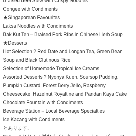
Braised Beef Stew with Crispy Noodles
Congee with Condiments
★Singaporean Favourites
Laksa Noodles with Condiments
Bak Kut Teh – Braised Pork Ribs in Chinese Herb Soup
★Desserts
Hot Selection ? Red Date and Longan Tea, Green Bean
Soup and Black Glutinous Rice
Selection of Homemade Tropical Ice Creams
Assorted Desserts ? Nyonya Kueh, Soursop Pudding,
Pumpkin Custard, Forest Berry Jello, Raspberry
Cheesecake, Hazelnut Royaltine and Pandan Kaya Cake
Chocolate Fountain with Condiments
Beverage Station – Local Beverage Specialties
Ice Kacang with Condiments
とあります。