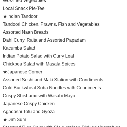
Wok-fried Vegetables
Local Snack Pie-Tee
★Indian Tandoori
Tandoori Chicken, Prawns, Fish and Vegetables
Assorted Naan Breads
Dahl Curry, Raita and Assorted Papadam
Kacumba Salad
Indian Potato Salad with Curry Leaf
Chickpea Salad with Masala Spices
★Japanese Corner
Assorted Sushi and Maki Station with Condiments
Cold Buckwheat Soba Noodles with Condiments
Crispy Shishamo with Wasabi Mayo
Japanese Crispy Chicken
Agadashi Tofu and Gyoza
★Dim Sum