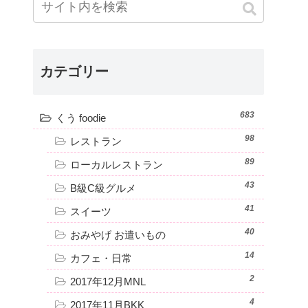
カテゴリー
683
くう foodie
98
レストラン
89
ローカルレストラン
43
B級C級グルメ
41
スイーツ
40
おみやげ お遣いもの
14
カフェ・日常
2
2017年12月MNL
4
2017年11月BKK