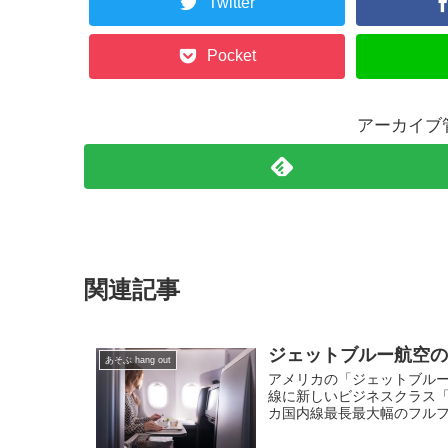
Twitter
Pocket
アーカイブ
関連記事
ジェットブルー航空
あそぶ hang out
アメリカの「ジェットブルー
線に新しいビジネスクラス
カ国内線最長最大幅のフルフ