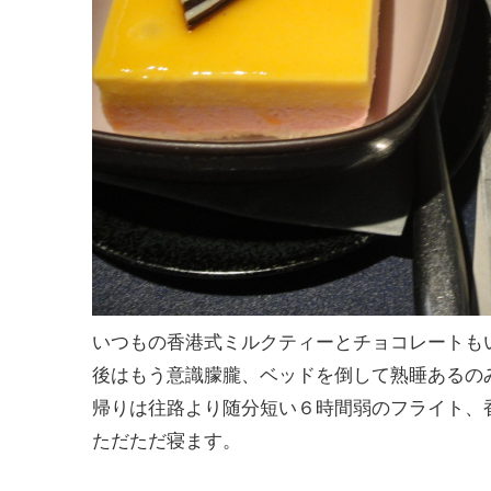
いつもの香港式ミルクティーとチョコレートも
後はもう意識朦朧、ベッドを倒して熟睡あるの
帰りは往路より随分短い６時間弱のフライト、
ただただ寝ます。