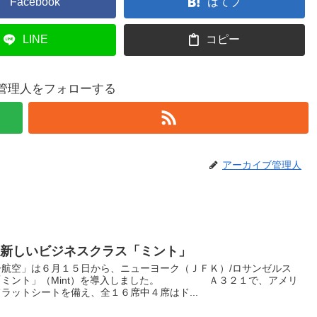
Facebook
はてブ
LINE
コピー
管理人をフォローする
アーカイブ管理人
の新しいビジネスクラス「ミント」
航空」は６月１５日から、ニューヨーク（ＪＦＫ）/ロサンゼルス
「ミント」（Mint）を導入しました。 Ａ３２１で、アメリ
ラットシートを備え、全１６席中４席はド...