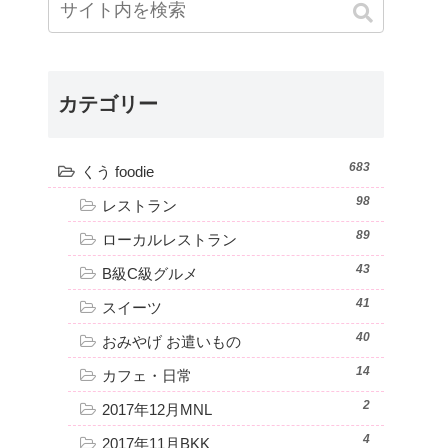
カテゴリー
683
くう foodie
98
レストラン
89
ローカルレストラン
43
B級C級グルメ
41
スイーツ
40
おみやげ お遣いもの
14
カフェ・日常
2
2017年12月MNL
4
2017年11月BKK