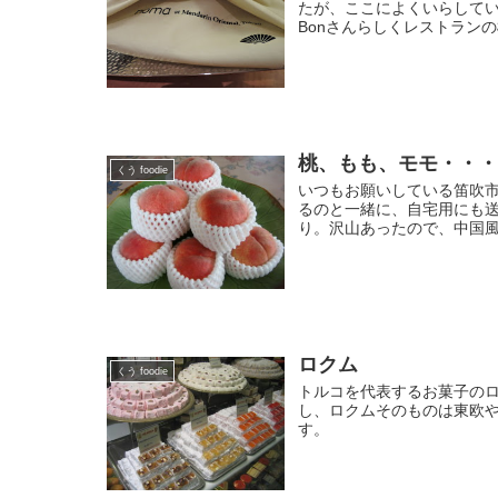
たが、ここによくいらしてい
Bonさんらしくレストランの
桃、もも、モモ・・
くう foodie
いつもお願いしている笛吹
るのと一緒に、自宅用にも
り。沢山あったので、中国風
ロクム
くう foodie
トルコを代表するお菓子の
し、ロクムそのものは東欧
す。 （写真は