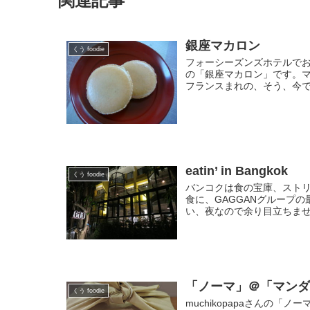
関連記事
銀座マカロン
くう foodie
フォーシーズンズホテルで
の「銀座マカロン」です。
フランスまれの、そう、今で
eatin’ in Bangkok
くう foodie
バンコクは食の宝庫、ストリ
食に、GAGGANグループの
い、夜なので余り目立ちませ
「ノーマ」＠「マンダリ
くう foodie
muchikopapaさんの