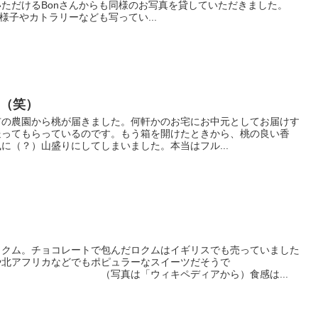
ただけるBonさんからも同様のお写真を貸していただきました。
様子やカトラリーなども写ってい...
・（笑）
市の農園から桃が届きました。何軒かのお宅にお中元としてお届けす
送ってもらっているのです。もう箱を開けたときから、桃の良い香
に（？）山盛りにしてしまいました。本当はフル...
ロクム。チョコレートで包んだロクムはイギリスでも売っていました
や北アフリカなどでもポピュラーなスイーツだそうで
「ウィキペディアから）食感は...