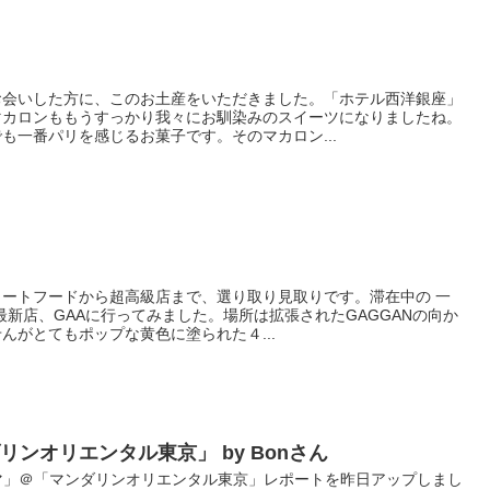
お会いした方に、このお土産をいただきました。「ホテル西洋銀座」
マカロンももうすっかり我々にお馴染みのスイーツになりましたね。
も一番パリを感じるお菓子です。そのマカロン...
ートフードから超高級店まで、選り取り見取りです。滞在中の 一
最新店、GAAに行ってみました。場所は拡張されたGAGGANの向か
んがとてもポップな黄色に塗られた４...
ンオリエンタル東京」 by Bonさん
「ノーマ」＠「マンダリンオリエンタル東京」レポートを昨日アップしまし