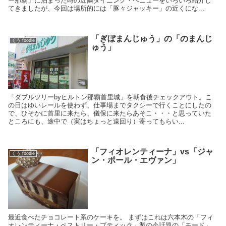
ー那覇」に泊まった時の近隣ダイニング・ベニューをいろいろ紹介し
てきましたが、今回は場所的には「豚々ジャッキー」の近くにな...
「ぎぼまんじゅう」の「のまんじ
くう foodie
ゅう」
「ダブルツリーbyヒルトン那覇首里城」を朝食後チェックアウト。こ
の日はゆいレールを使わず、仕事場までタクシーで行くことにしたの
で、ひそかに首里に来たら、儀保に来たらあそこ・・・と思っていた
ところにも、途中で（実はちょっと遠回り）寄ってもらい...
「フィオレンティーナ」vs「ジャ
くう foodie
ン・ポール・エヴァン」
最近食べたチョコレート系のケーキを。 まずはこれは六本木の「フィ
オレンティーナ・ペストリー・ブティック」製の今話題の「モード」