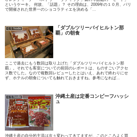
というケーキ。 何故、「話題」？ その理由は、2009年の１０月、パリ
で開催された世界一のショコラティエを決める「...
「ダブルツリーバイヒルトン那
くう foodie
覇」の朝食
ここで過去にもう数回は取り上げた「ダブルツリーバイヒルトン那
覇」。それでも客室についての前回のレポートは、ものすごいアクセ
ス数でした。なので複数回レビューしたとはいえ、あれで終わりにせ
ず、ホテルの朝食についても触れておきますね。参考になれば...
沖縄土産は定番コンビーフハッシ
くう foodie
ュ
沖縄土産の自分的主流は次々変わってきてますが、このところよく買