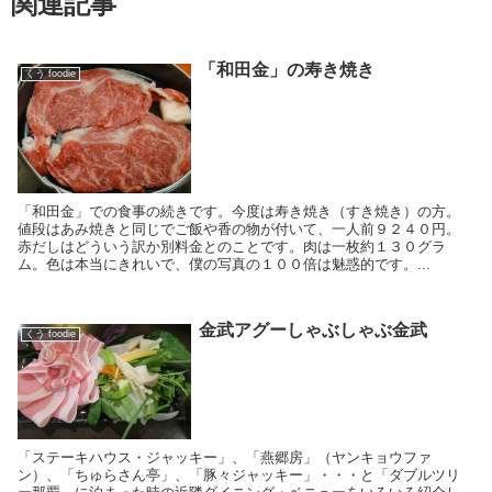
関連記事
「和田金」の寿き焼き
くう foodie
「和田金」での食事の続きです。今度は寿き焼き（すき焼き）の方。
値段はあみ焼きと同じでご飯や香の物が付いて、一人前９２４０円。
赤だしはどういう訳か別料金とのことです。肉は一枚約１３０グラ
ム。色は本当にきれいで、僕の写真の１００倍は魅惑的です。...
金武アグーしゃぶしゃぶ金武
くう foodie
「ステーキハウス・ジャッキー」、「燕郷房」（ヤンキョウファ
ン）、「ちゅらさん亭」、「豚々ジャッキー」・・・と「ダブルツリ