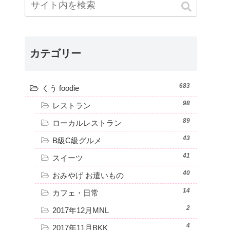
カテゴリー
683
くう foodie
98
レストラン
89
ローカルレストラン
43
B級C級グルメ
41
スイーツ
40
おみやげ お遣いもの
14
カフェ・日常
2
2017年12月MNL
4
2017年11月BKK