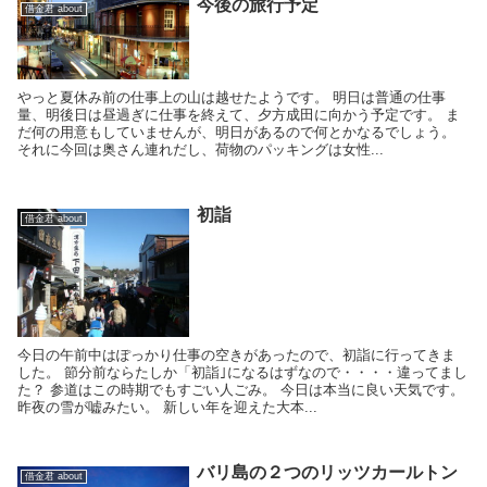
今後の旅行予定
借金君 about
やっと夏休み前の仕事上の山は越せたようです。 明日は普通の仕事
量、明後日は昼過ぎに仕事を終えて、夕方成田に向かう予定です。 ま
だ何の用意もしていませんが、明日があるので何とかなるでしょう。
それに今回は奥さん連れだし、荷物のパッキングは女性...
初詣
借金君 about
今日の午前中はぽっかり仕事の空きがあったので、初詣に行ってきま
した。 節分前ならたしか「初詣｣になるはずなので・・・・違ってまし
た？ 参道はこの時期でもすごい人ごみ。 今日は本当に良い天気です。
昨夜の雪が嘘みたい。 新しい年を迎えた大本...
バリ島の２つのリッツカールトン
借金君 about