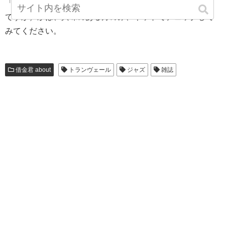
「ＢＡＳＩＥ」がどう「聖地」だった（もちろん、現在も
ですが）かは、興味のある方のみ、ネットでチェックして
みてください。
借金君 about
トランヴェール
ジャズ
雑誌