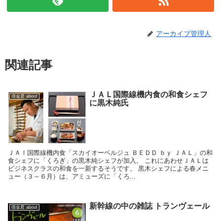
アーカイブ管理人
関連記事
ＪＡＬ国際線機内食の和食シェフ
借金君 about
に黒木純氏
ＪＡｌ国際線機内食「スカイオーベルジュ ＢＥＤＤ ｂｙ ＪＡＬ」の和
食シェフに「くろぎ」の黒木純シェフが加入。 これにあわせＪＡＬは
ビジネスクラスの和食を一新するそうです。 黒木シェフによる春メニ
ュー（３～６月）は、アミューズに「くろ...
新幹線の中の雑誌 トランヴェール
借金君 about