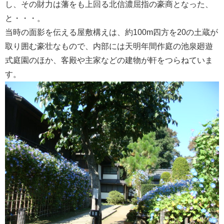
し、その財力は藩をも上回る北信濃屈指の豪商となった、
と・・・。
当時の面影を伝える屋敷構えは、約100m四方を20の土蔵が
取り囲む豪壮なもので、内部には天明年間作庭の池泉廻遊
式庭園のほか、客殿や主家などの建物が軒をつらねていま
す。