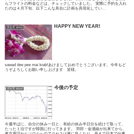
らフライトの料金などは、チェックしていました。 実際に予約を入れ
たのは４月下旬、以下こんな具合に計画を具現化してい...
HAPPY NEW YEAR!
借金君 about
sawad dee pee mai krab!あけましておめでとうございます。今年もど
うぞよろしくお願い申し上げます 皆様。
今後の予定
借金君 about
今週半ばに、自分の休み一日と、有給の休み半日分を続けて取って、
たった１泊ですが韓国に行ってきます。 羽田・金浦線が出来てから、
東京周辺からソウルへのアクセスは更に良くなり、昼まで日本で仕事