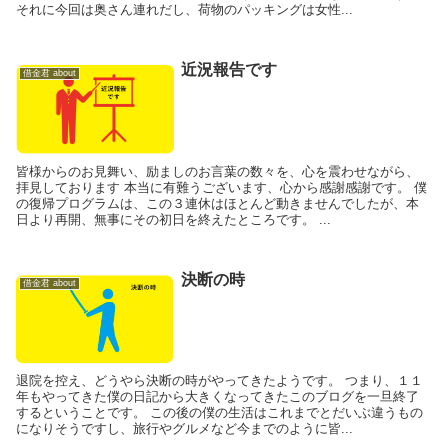
それに今回は奥さん連れだし、荷物のパッキングは女性...
近況報告です
借金君 about
皆様からのお見舞い、励ましのお言葉の数々を、心を震わせながら、
拝見しております 本当に有難うございます、心から感謝感謝です。 僕
の復帰プログラムは、この３連休はほとんど動きませんでしたが、本
日より再開、無事にその初日を終えたところです。 ...
決断の時
借金君 about
退院を控え、どうやら決断の時がやってきたようです。 つまり、１１
年もやってきた僕の日記から大きくなってきたこのブログを一旦終了
するということです。 この後の僕の生活はこれまでとだいぶ違うもの
になりそうですし、旅行やグルメなど今までのように皆...