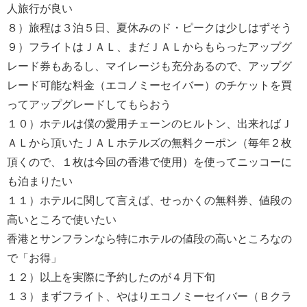
人旅行が良い
８）旅程は３泊５日、夏休みのド・ピークは少しはずそう
９）フライトはＪＡＬ、まだＪＡＬからもらったアップグ
レード券もあるし、マイレージも充分あるので、アップグ
レード可能な料金（エコノミーセイバー）のチケットを買
ってアップグレードしてもらおう
１０）ホテルは僕の愛用チェーンのヒルトン、出来ればＪ
ＡＬから頂いたＪＡＬホテルズの無料クーポン（毎年２枚
頂くので、１枚は今回の香港で使用）を使ってニッコーに
も泊まりたい
１１）ホテルに関して言えば、せっかくの無料券、値段の
高いところで使いたい
香港とサンフランなら特にホテルの値段の高いところなの
で「お得」
１２）以上を実際に予約したのが４月下旬
１３）まずフライト、やはりエコノミーセイバー（Ｂクラ