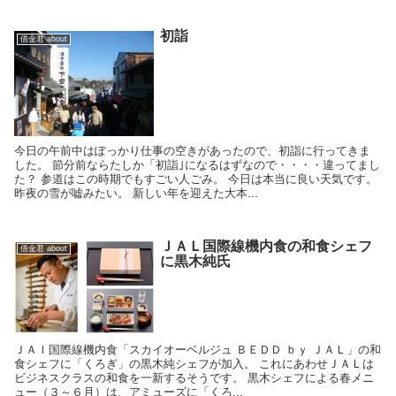
初詣
借金君 about
今日の午前中はぽっかり仕事の空きがあったので、初詣に行ってきま
した。 節分前ならたしか「初詣｣になるはずなので・・・・違ってまし
た？ 参道はこの時期でもすごい人ごみ。 今日は本当に良い天気です。
昨夜の雪が嘘みたい。 新しい年を迎えた大本...
ＪＡＬ国際線機内食の和食シェフ
借金君 about
に黒木純氏
ＪＡｌ国際線機内食「スカイオーベルジュ ＢＥＤＤ ｂｙ ＪＡＬ」の和
食シェフに「くろぎ」の黒木純シェフが加入。 これにあわせＪＡＬは
ビジネスクラスの和食を一新するそうです。 黒木シェフによる春メニ
ュー（３～６月）は、アミューズに「くろ...