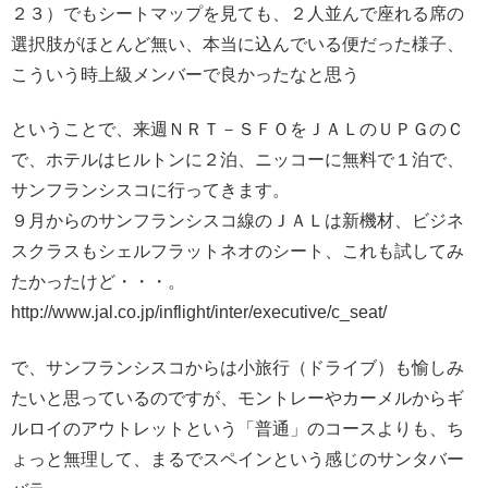
２３）でもシートマップを見ても、２人並んで座れる席の
選択肢がほとんど無い、本当に込んでいる便だった様子、
こういう時上級メンバーで良かったなと思う
ということで、来週ＮＲＴ－ＳＦＯをＪＡＬのＵＰＧのＣ
で、ホテルはヒルトンに２泊、ニッコーに無料で１泊で、
サンフランシスコに行ってきます。
９月からのサンフランシスコ線のＪＡＬは新機材、ビジネ
スクラスもシェルフラットネオのシート、これも試してみ
たかったけど・・・。
http://www.jal.co.jp/inflight/inter/executive/c_seat/
で、サンフランシスコからは小旅行（ドライブ）も愉しみ
たいと思っているのですが、モントレーやカーメルからギ
ルロイのアウトレットという「普通」のコースよりも、ち
ょっと無理して、まるでスペインという感じのサンタバー