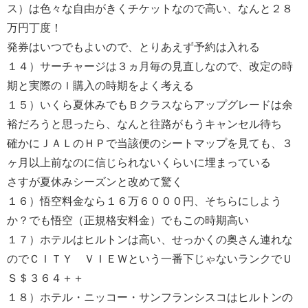
ス）は色々な自由がきくチケットなので高い、なんと２８
万円丁度！
発券はいつでもよいので、とりあえず予約は入れる
１４）サーチャージは３ヵ月毎の見直しなので、改定の時
期と実際のｌ購入の時期をよく考える
１５）いくら夏休みでもＢクラスならアップグレードは余
裕だろうと思ったら、なんと往路がもうキャンセル待ち
確かにＪＡＬのＨＰで当該便のシートマップを見ても、３
ヶ月以上前なのに信じられないくらいに埋まっている
さすが夏休みシーズンと改めて驚く
１６）悟空料金なら１６万６０００円、そちらにしよう
か？でも悟空（正規格安料金）でもこの時期高い
１７）ホテルはヒルトンは高い、せっかくの奥さん連れな
のでＣＩＴＹ ＶＩＥＷという一番下じゃないランクでＵ
Ｓ＄３６４＋＋
１８）ホテル・ニッコー・サンフランシスコはヒルトンの