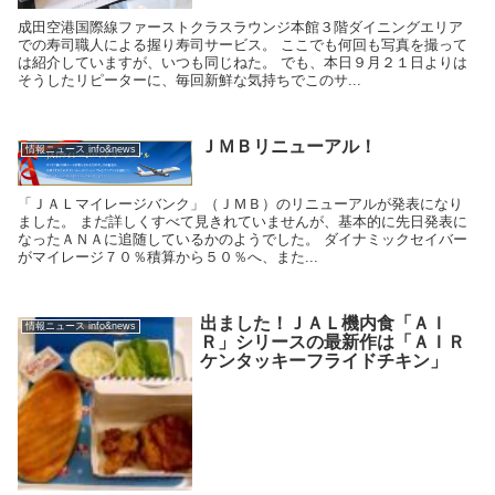
成田空港国際線ファーストクラスラウンジ本館３階ダイニングエリア
での寿司職人による握り寿司サービス。 ここでも何回も写真を撮って
は紹介していますが、いつも同じねた。 でも、本日９月２１日よりは
そうしたリピーターに、毎回新鮮な気持ちでこのサ...
ＪＭＢリニューアル！
情報ニュース info&news
「ＪＡＬマイレージバンク」（ＪＭＢ）のリニューアルが発表になり
ました。 まだ詳しくすべて見きれていませんが、基本的に先日発表に
なったＡＮＡに追随しているかのようでした。 ダイナミックセイバー
がマイレージ７０％積算から５０％へ、また...
出ました！ＪＡＬ機内食「ＡＩ
情報ニュース info&news
Ｒ」シリースの最新作は「ＡＩＲ
ケンタッキーフライドチキン」