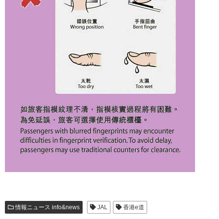
情報ニュース info&news
JAL
香港e道