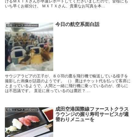
けるＭＸＴＸさんが早速レポートしてくださいましたので、皆様にも
いち早くお裾分け。 ＭＸＴＸさん、貴重なお写真を本...
今日の航空系面白話
情報ニュース info&news
サウジアラビアの王子が、８０羽の鷹を飛行機で輸送している様子を
撮影した画像が話題のようです。 （） 鷹はチケット代を払って客席に
とまっているようで、人間と一緒に飛行機に乗っているのが、僕らに
は不思議です。 直近に座っているのは鷹匠？ ...
成田空港国際線ファーストクラス
情報ニュース info&news
ラウンジの握り寿司サービスが週
替わりメニューを