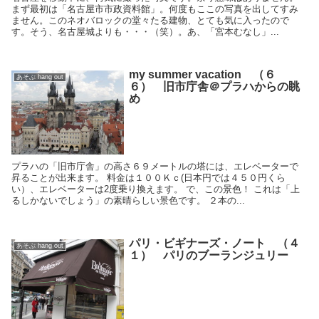
まず最初は「名古屋市市政資料館」。何度もここの写真を出してすみ
ません。このネオバロックの堂々たる建物、とても気に入ったので
す。そう、名古屋城よりも・・・（笑）。あ、「宮本むなし」...
my summer vacation （６
あそぶ hang out
６） 旧市庁舎＠プラハからの眺
め
プラハの「旧市庁舎」の高さ６９メートルの塔には、エレベーターで
昇ることが出来ます。 料金は１００Ｋｃ(日本円では４５０円くら
い）、エレベーターは2度乗り換えます。 で、この景色！ これは「上
るしかないでしょう」の素晴らしい景色です。 ２本の...
パリ・ビギナーズ・ノート （４
あそぶ hang out
１） パリのブーランジュリー