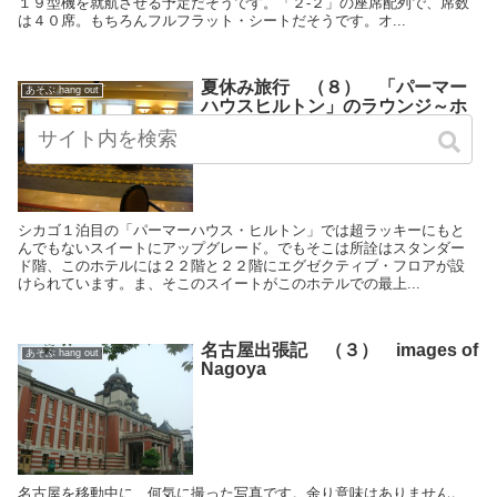
１９型機を就航させる予定だそうです。「２-２」の座席配列で、席数
は４０席。もちろんフルフラット・シートだそうです。オ...
夏休み旅行 （８） 「パーマー
あそぶ hang out
ハウスヒルトン」のラウンジ～ホ
テル周囲を街歩き
シカゴ１泊目の「パーマーハウス・ヒルトン」では超ラッキーにもと
んでもないスイートにアップグレード。でもそこは所詮はスタンダー
ド階、このホテルには２２階と２２階にエグゼクティブ・フロアが設
けられています。ま、そこのスイートがこのホテルでの最上...
名古屋出張記 （３） images of
あそぶ hang out
Nagoya
名古屋を移動中に、何気に撮った写真です。余り意味はありません。