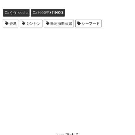
くう foodie
2006年3月HKG
香港
シンセン
旺角海鮮菜館
シーフード