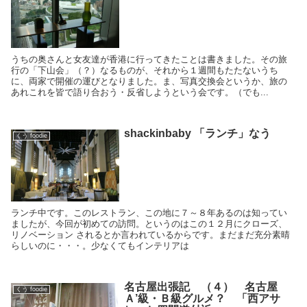
うちの奥さんと女友達が香港に行ってきたことは書きました。その旅
行の「下山会」（？）なるものが、それから１週間もたたないうち
に、両家で開催の運びとなりました。ま、写真交換会というか、旅の
あれこれを皆で語り合おう・反省しようという会です。（でも...
shackinbaby 「ランチ」なう
くう foodie
ランチ中です。このレストラン、この地に７～８年あるのは知ってい
ましたが、今回が初めての訪問。というのはこの１２月にクローズ、
リノベーション されるとか言われているからです。まだまだ充分素晴
らしいのに・・・。少なくてもインテリアは
名古屋出張記 （４） 名古屋
くう foodie
Ａ’級・Ｂ級グルメ？ 「西アサ