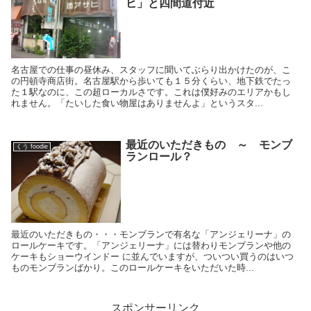
ヒ」と四間道付近
名古屋での仕事の昼休み、スタッフに聞いてぶらり出かけたのが、こ
の円頓寺商店街。名古屋駅から歩いても１５分くらい、地下鉄でたっ
た１駅なのに、この超ローカルさです。これは僕好みのエリアかもし
れません。「たいした食い物屋はありませんよ」というスタ...
最近のいただきもの ～ モンブ
くう foodie
ランロール？
最近のいただきもの・・・モンブランで有名な「アンジェリーナ」の
ロールケーキです。「アンジェリーナ」には替わりモンブランや他の
ケーキもショーウインドー に並んでいますが、ついつい買うのはいつ
ものモンブランばかり。このロールケーキをいただいた時...
スポンサーリンク