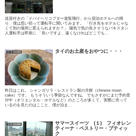
送迎付きの「ドバイヘリコプター遊覧飛行」から宿泊ホテルへの帰
り、僕は思い切って運転手に聞いてみます。 「行き先をホテルじゃな
くて別の場所に変えられますか？」 陽気で気の良さそうなパキスタン
人運転手は即座に 「良いですよ、遠くなければどこでも...
タイのお土産をおやつに・・・
くう foodie
昨日はこれ。 シャンガリラ・レストラン製の月餅（chinese moon
cake）です。 もうそういう季節なんですね。 でもさすがにまだ予約受
付中（オリエンタル・ホテルなど）のところが多くて、実際に売って
いるのを見たのはここと、僕が泊ま...
サマースイーツ (１) フィオレン
くう foodie
ティーナ・ペストリー・ブティッ
ク