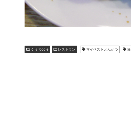
くう foodie
レストラン
マイベストとんかつ
蓬