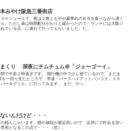
 本みやけ阪急三番街店
なスケジュールで、夜は２晩ともやや豪華めの弁当を食べながら遅く
イル。ただし昼は時間配分がわりと緩かったので、ランチには大阪ジ
れている店」に連れて行ってもらいました。た...
べまくり 深夜にチムチュム＠「ジェーゴーイ」
間で午前２時過ぎです。 飛行機の中で少し寝ているので、まだま
屋を一回り見たところで、早速「パークハイアットバンコク」３５
バー＆グリル」に行ってみます。 まだ、やっ...
ゃないんだけど・・・
うの頼んじゃいます。鰻の値段が最近高いので、近所に２軒ある安い
ン専用となるこの店で・・・（笑）。