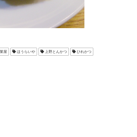
莱屋
ほうらいや
上野とんかつ
ひれかつ