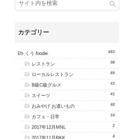
カテゴリー
683
くう foodie
98
レストラン
89
ローカルレストラン
43
B級C級グルメ
41
スイーツ
40
おみやげ お遣いもの
14
カフェ・日常
2
2017年12月MNL
4
2017年11月BKK