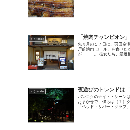
「焼肉チャンピオン」
くう foodie
先々月の１７日に、羽田空
戸前焼肉 ロール」を食べた
が・・・。 彼女たち、最近
夜遊びのトレンドは
くう foodie
バンコクのナイト・シーンは
おまかせで、僕らは（？）ク
「ベッド・サパー・クラブ」