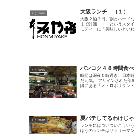
大阪ランチ （１）
くう foodie
大阪２泊３日、割とハード
まで討議・・・というスタ
モティーに「美味しいといわ
バンコク４８時間食
くう foodie
時間は深夜０時過ぎ、日本時
だ元気。 アサインされた部
階にある「メトロポリタン・
夏バテしてるわけじ
くう foodie
ランチにはついついこうい
ほうのランチはサラリーマ